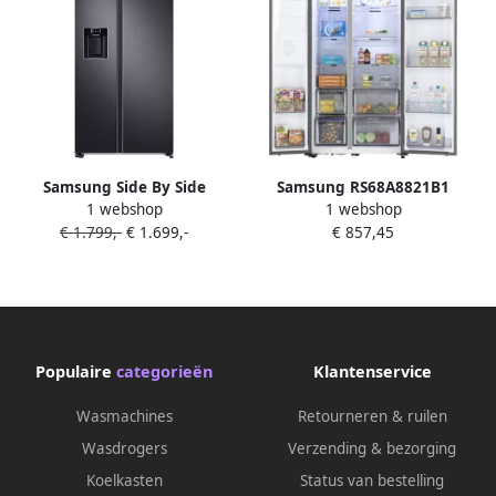
Samsung Side By Side
Samsung RS68A8821B1
1 webshop
1 webshop
RS68A8831B1 EF |
Amerikaanse koelkast
€ 1.799,-
€ 1.699,-
€ 857,45
Vrijstaande koelkasten |
Vrijstaand Zwart Antraciet
Keuken&Koken Koelkasten |
8806090805554
Populaire
categorieën
Klantenservice
Wasmachines
Retourneren & ruilen
Wasdrogers
Verzending & bezorging
Koelkasten
Status van bestelling