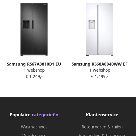
Samsung RS67A8810B1 EU
Samsung RS68A8840WW EF
1 webshop
1 webshop
amerikaanse koelkast
amerikaanse koelkast
€ 1.249,-
€ 1.499,-
Vrijstaand 609 l Zwart
Vrijstaand 634 l Wit
Geborsteld staal
Populaire
categorieën
Klantenservice
Wasmachines
Retourneren & ruilen
Wasdrogers
Verzending & bezorging