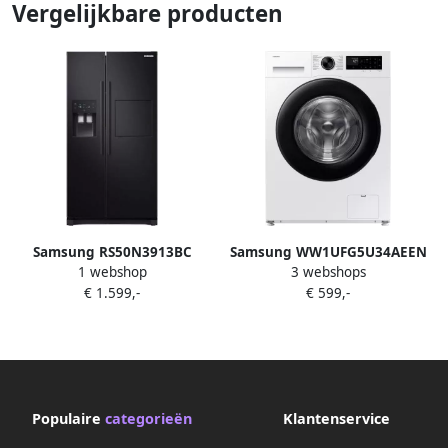
Vergelijkbare producten
Samsung RS50N3913BC
Samsung WW1UFG5U34AEEN
1 webshop
3 webshops
amerikaanse koelkast
5000-serie Wasmachine 10 kg
€ 1.599,-
€ 599,-
Vrijstaand 535 l F Zwart
AI Ecobubble™
Populaire
categorieën
Klantenservice