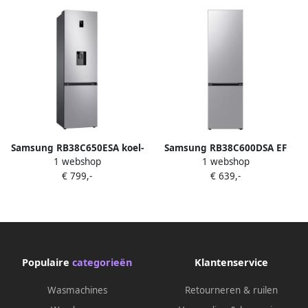
Samsung RB38C650ESA koel-
Samsung RB38C600DSA EF
1 webshop
1 webshop
vriescombinatie 203 cm No
koel-vriescombinatie
€ 799,-
€ 639,-
Frost waterdispenser
Vrijstaand 390 l D
Roestvrijstaal
Populaire
categorieën
Klantenservice
Wasmachines
Retourneren & ruilen