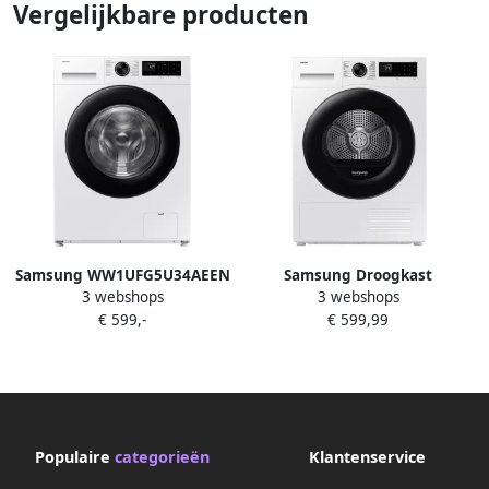
Vergelijkbare producten
Samsung WW1UFG5U34AEEN
Samsung Droogkast
3 webshops
3 webshops
5000-serie Wasmachine 10 kg
DV9UDG52A0AEEN Optimal
€ 599,-
€ 599,99
AI Ecobubble™
Dry + Quick Dry 5000-serie
9kg
Populaire
categorieën
Klantenservice