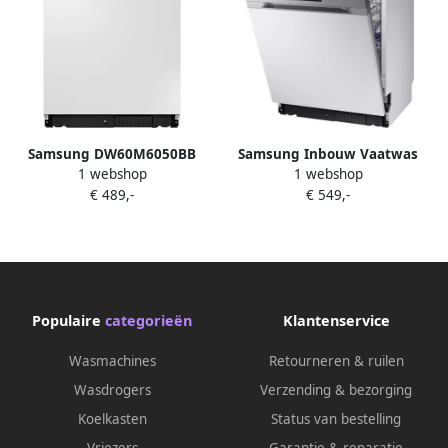
Samsung DW60M6050BB
Samsung Inbouw Vaatwas
1 webshop
1 webshop
Inbouwvaatwasser 14
DW60M6040SS EG |
€ 489,-
€ 549,-
couverts 44 dB E label
Inbouwvaatwassers |
Uitgestelde start Volledig
Keuken&Koken Vaatwassers
ingebouwd
| DW60M6040SS EG
Populaire
categorieën
Klantenservice
Wasmachines
Retourneren & ruilen
Wasdrogers
Verzending & bezorging
Koelkasten
Status van bestelling