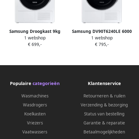
Samsung Droogkast 9kg
Samsung DV90T6240LE 6000
1 webshop
1 webshop
DV90T6240LH A+++
serie Warmtepompdroger
€ 699,-
€ 795,-
9kg Energielabel A+++
Populaire
categorieën
Klantenservice
Wasmachines
Retourneren & ruilen
Wasdrogers
Verzending & bezorging
Koelkasten
Status van bestelling
Vriezers
Garantie & reparatie
Vaatwassers
Betaalmogelijkheden