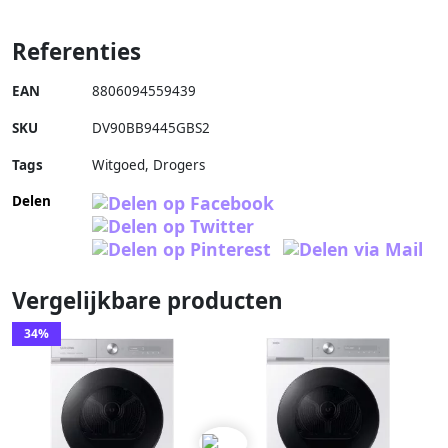
Referenties
EAN
8806094559439
SKU
DV90BB9445GBS2
Tags
Witgoed, Drogers
Delen
Vergelijkbare producten
34%