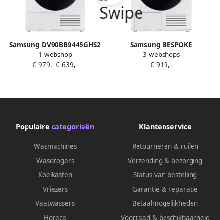
Samsung DV90BB9445GHS2
Samsung BESPOKE
1 webshop
3 webshops
QuickDrive 9000 Serie
DV90DB8845GHU3 8000 serie
€ 979,-
€ 639,-
€ 919,-
BESPOKE Wasdroger
Wasdroger Silent Dry
Energielabel A 9 kg 5 jaar
garantie
Populaire
categorieën
Klantenservice
Wasmachines
Retourneren & ruilen
Wasdrogers
Verzending & bezorging
Koelkasten
Status van bestelling
Vriezers
Garantie & reparatie
Vaatwassers
Betaalmogelijkheden
Horeca
Voorraad & beschikbaarheid