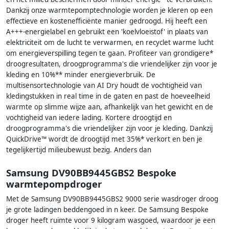
Dankzij onze warmtepomptechnologie worden je kleren op een
effectieve en kostenefficiënte manier gedroogd. Hij heeft een
A+++-energielabel en gebruikt een 'koelvloeistof' in plaats van
elektriciteit om de lucht te verwarmen, en recyclet warme lucht
om energieverspilling tegen te gaan. Profiteer van grondigere*
droogresultaten, droogprogramma's die vriendelijker zijn voor je
kleding en 10%** minder energieverbruik. De
multisensortechnologie van AI Dry houdt de vochtigheid van
kledingstukken in real time in de gaten en past de hoeveelheid
warmte op slimme wijze aan, afhankelijk van het gewicht en de
vochtigheid van iedere lading. Kortere droogtijd en
droogprogramma's die vriendelijker zijn voor je kleding. Dankzij
QuickDrive™ wordt de droogtijd met 35%* verkort en ben je
tegelijkertijd milieubewust bezig. Anders dan
Samsung DV90BB9445GBS2 Bespoke
warmtepompdroger
Met de Samsung DV90BB9445GBS2 9000 serie wasdroger droog
je grote ladingen beddengoed in n keer. De Samsung Bespoke
droger heeft ruimte voor 9 kilogram wasgoed, waardoor je een