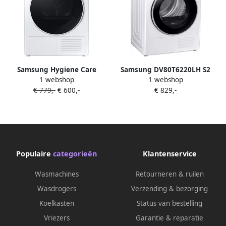
Samsung Hygiene Care
Samsung DV80T6220LH S2
1 webshop
1 webshop
warmtepompdroger
6000-serie
€ 779,-
€ 600,-
€ 829,-
DV80T7220WH
Warmtepompdroger
Populaire
categorieën
Klantenservice
Wasmachines
Retourneren & ruilen
Wasdrogers
Verzending & bezorging
Koelkasten
Status van bestelling
Vriezers
Garantie & reparatie