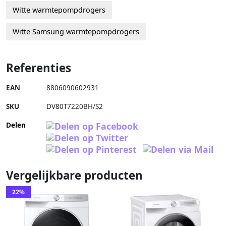
Witte warmtepompdrogers
Witte Samsung warmtepompdrogers
Referenties
EAN
8806090602931
SKU
DV80T7220BH/S2
Delen
Vergelijkbare producten
22%