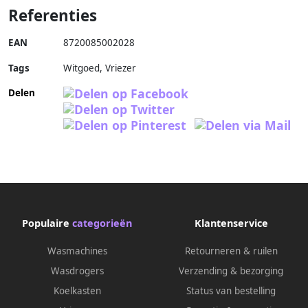
Referenties
EAN
8720085002028
Tags
Witgoed, Vriezer
Delen
Populaire
categorieën
Klantenservice
Wasmachines
Retourneren & ruilen
Wasdrogers
Verzending & bezorging
Koelkasten
Status van bestelling