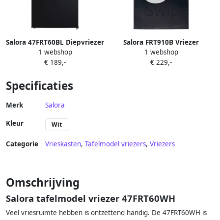
Salora 47FRT60BL Diepvriezer
Salora FRT910B Vriezer
1 webshop
1 webshop
Vrijstaand Diepvries
Vrieskast Vriezer Vrijstaand
€ 189,-
€ 229,-
Tafelmodel Vriezer 60L F
91 Liter Zwart
Zwart
Specificaties
Merk
Salora
Kleur
Wit
Categorie
Vrieskasten
,
Tafelmodel vriezers
,
Vriezers
Omschrijving
Salora tafelmodel vriezer 47FRT60WH
Veel vriesruimte hebben is ontzettend handig. De 47FRT60WH is