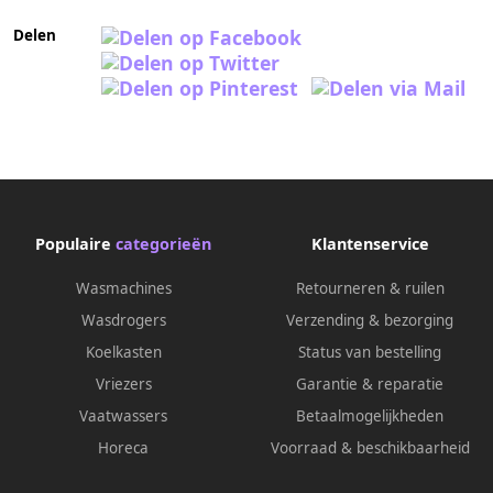
Delen
Populaire
categorieën
Klantenservice
Wasmachines
Retourneren & ruilen
Wasdrogers
Verzending & bezorging
Koelkasten
Status van bestelling
Vriezers
Garantie & reparatie
Vaatwassers
Betaalmogelijkheden
Horeca
Voorraad & beschikbaarheid