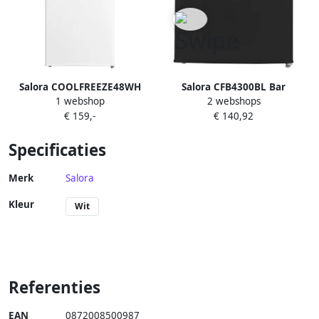
Salora COOLFREEZE48WH
Salora CFB4300BL Bar
1 webshop
2 webshops
Koelkast Tafelmodel Koelkast
Koelkast 43 Liter Zwart
€ 159,-
€ 140,92
Tafelkoelkast Wit 80 L
Specificaties
Merk
Salora
Kleur
Wit
Referenties
EAN
0872008500987