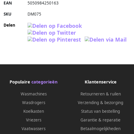
EAN
5050984250163
SKU
DM075
Delen
Populaire
categorieën
Klantenservice
Wasmachines
Retourneren & ruilen
Wasdrogers
Verzending & bezorging
Koelkasten
Status van bestelling
Vriezers
Garantie & reparatie
Vaatwassers
Betaalmogelijkheden