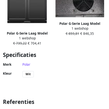
Polar G-Serie Laag Model
1 webshop
Driedeurs Barkoeling 320l
Polar G-Serie Laag Model
€ 859,81
€ 846,35
GE999 Horeca &
1 webshop
Tweedeurs Barkoeling 198l
Professioneel
€ 739,22
€ 704,41
GE998 Horeca &
Professioneel
Specificaties
Merk
Polar
Kleur
Wit
Referenties