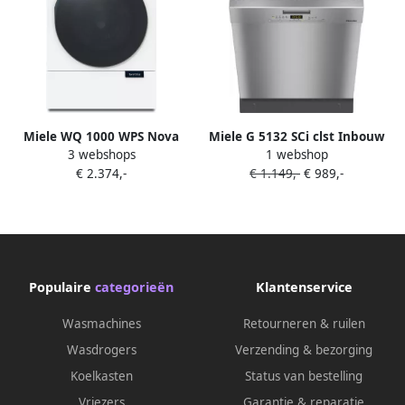
Miele WQ 1000 WPS Nova
Miele G 5132 SCi clst Inbouw
3 webshops
1 webshop
Edition | Wasmachines |
Half geïntegreerd Nishoogte
€ 2.374,-
€ 1.149,-
€ 989,-
Huishouden&Woning
80 5 87 cm half
Wassen&Drogen |
geïntegreerde inbouw
4002516857761
vaatwasser
Populaire
categorieën
Klantenservice
Wasmachines
Retourneren & ruilen
Wasdrogers
Verzending & bezorging
Koelkasten
Status van bestelling
Vriezers
Garantie & reparatie