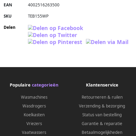
EAN
4002516263500
SKU
TEB155WP
Delen
Populaire
categorieën
Klantenservice
Wasmachines
Retourneren & ruilen
Wasdrogers
Verzending & bezorging
Koelkasten
Status van bestelling
Vriezers
Garantie & reparatie
Vaatwassers
Betaalmogelijkheden