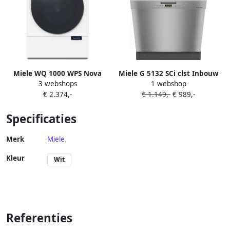
Miele WQ 1000 WPS Nova
Miele G 5132 SCi clst Inbouw
3 webshops
1 webshop
Edition | Wasmachines |
Half geïntegreerd Nishoogte
€ 2.374,-
€ 1.149,-
€ 989,-
Huishouden&Woning
80 5 87 cm half
Wassen&Drogen |
geïntegreerde inbouw
Specificaties
4002516857761
vaatwasser
Merk
Miele
Kleur
Wit
Referenties