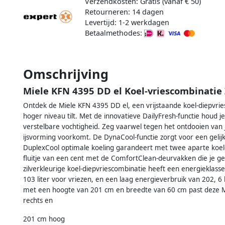
Verzendkosten: Gratis (vanaf € 50)
Retourneren: 14 dagen
Levertijd: 1-2 werkdagen
Betaalmethodes:
Omschrijving
Miele KFN 4395 DD el Koel-vriescombinatie 
Ontdek de Miele KFN 4395 DD el, een vrijstaande koel-diepvri
hoger niveau tilt. Met de innovatieve DailyFresh-functie houd j
verstelbare vochtigheid. Zeg vaarwel tegen het ontdooien van j
ijsvorming voorkomt. De DynaCool-functie zorgt voor een gelij
DuplexCool optimale koeling garandeert met twee aparte koelc
fluitje van een cent met de ComfortClean-deurvakken die je g
zilverkleurige koel-diepvriescombinatie heeft een energieklass
103 liter voor vriezen, en een laag energieverbruik van 202, 6 
met een hoogte van 201 cm en breedte van 60 cm past deze Mie
rechts en
201 cm hoog