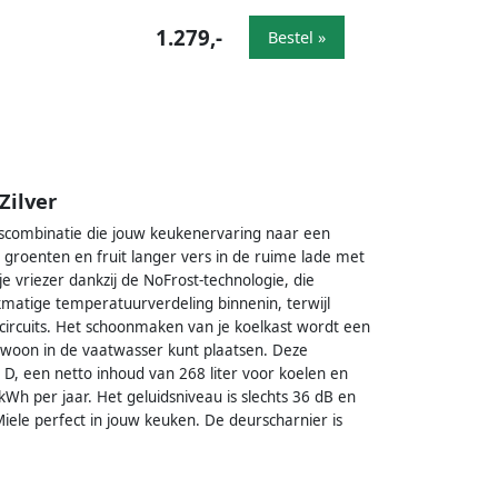
1.279,-
Bestel »
Zilver
escombinatie die jouw keukenervaring naar een
e groenten en fruit langer vers in de ruime lade met
e vriezer dankzij de NoFrost-technologie, die
kmatige temperatuurverdeling binnenin, terwijl
ircuits. Het schoonmaken van je koelkast wordt een
ewoon in de vaatwasser kunt plaatsen. Deze
e D, een netto inhoud van 268 liter voor koelen en
kWh per jaar. Het geluidsniveau is slechts 36 dB en
le perfect in jouw keuken. De deurscharnier is