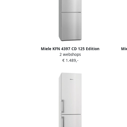
Miele KFN 4397 CD 125 Edition
Mi
2 webshops
vrijstaande koel-vriescombinatie
vrij
€ 1.489,-