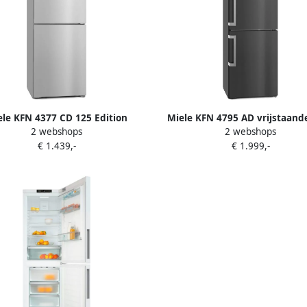
ele KFN 4377 CD 125 Edition
Miele KFN 4795 AD vrijstaande
2 webshops
2 webshops
staande koel-vriescombinatie
vriescombinatie
€ 1.439,-
€ 1.999,-