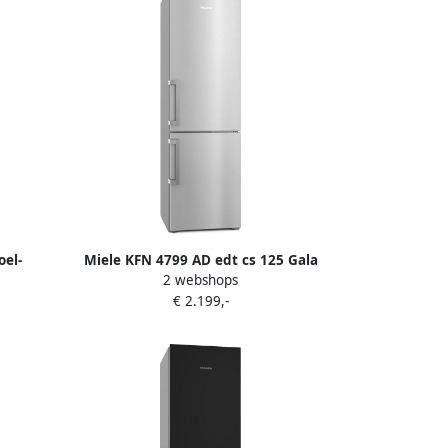
oel-
Miele KFN 4799 AD edt cs 125 Gala
2 webshops
Edition Koel-vriescombinatie Zilver
€ 2.199,-