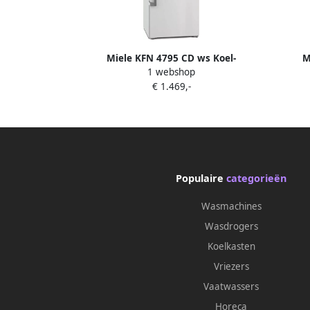
Miele KFN 4795 CD ws Koel-
M
1 webshop
vriescombinatie Wit
€ 1.469,-
Populaire
categorieën
Wasmachines
Wasdrogers
Koelkasten
Vriezers
Vaatwassers
Horeca