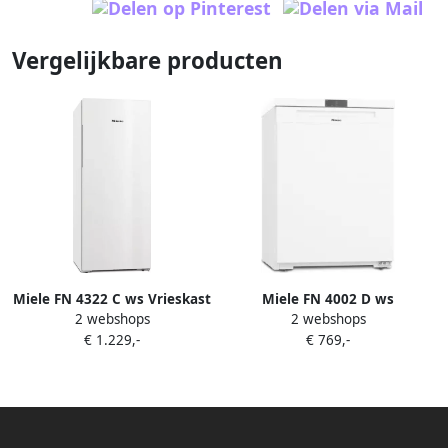
Vergelijkbare producten
Miele FN 4322 C ws Vrieskast
Miele FN 4002 D ws
2 webshops
2 webshops
Wit
Vrijstaande diepvrieskast
€ 1.229,-
€ 769,-
Wit