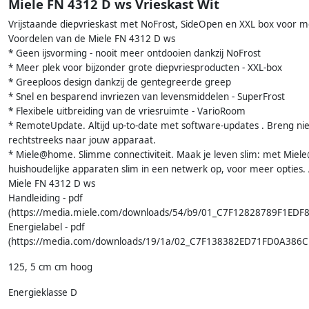
Miele FN 4312 D ws Vrieskast Wit
Vrijstaande diepvrieskast met NoFrost, SideOpen en XXL box voor m
Voordelen van de Miele FN 4312 D ws
* Geen ijsvorming - nooit meer ontdooien dankzij NoFrost
* Meer plek voor bijzonder grote diepvriesproducten - XXL-box
* Greeploos design dankzij de gentegreerde greep
* Snel en besparend invriezen van levensmiddelen - SuperFrost
* Flexibele uitbreiding van de vriesruimte - VarioRoom
* RemoteUpdate. Altijd up-to-date met software-updates . Breng ni
rechtstreeks naar jouw apparaat.
* Miele@home. Slimme connectiviteit. Maak je leven slim: met Mie
huishoudelijke apparaten slim in een netwerk op, voor meer opties. 
Miele FN 4312 D ws
Handleiding - pdf
(https://media.miele.com/downloads/54/b9/01_C7F12828789F1ED
Energielabel - pdf
(https://media.com/downloads/19/1a/02_C7F138382ED71FD0A386C
125, 5 cm cm hoog
Energieklasse D