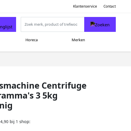
Klantenservice
Contact
Horeca
Merken
smachine Centrifuge
ramma's 3 5kg
inig
bij
shop:
94,90
1