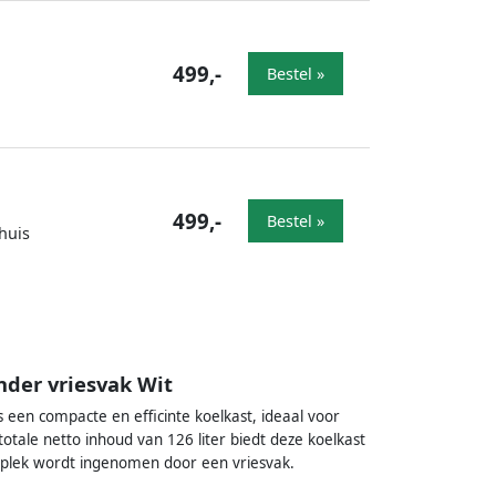
499,-
Bestel »
499,-
Bestel »
huis
nder vriesvak Wit
s een compacte en efficinte koelkast, ideaal voor
tale netto inhoud van 126 liter biedt deze koelkast
 plek wordt ingenomen door een vriesvak.