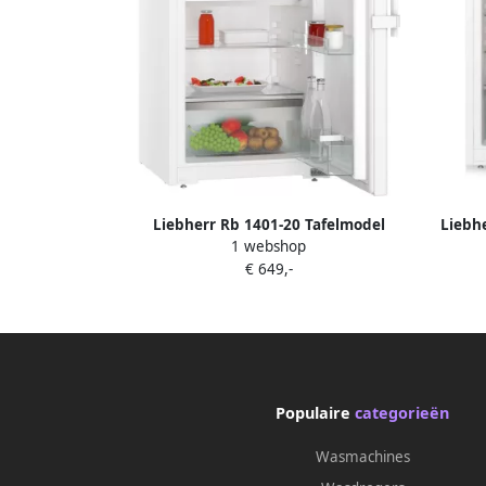
Liebherr Rb 1401-20 Tafelmodel
Liebh
1 webshop
koelkast zonder vriesvak Wit
€ 649,-
Populaire
categorieën
Wasmachines