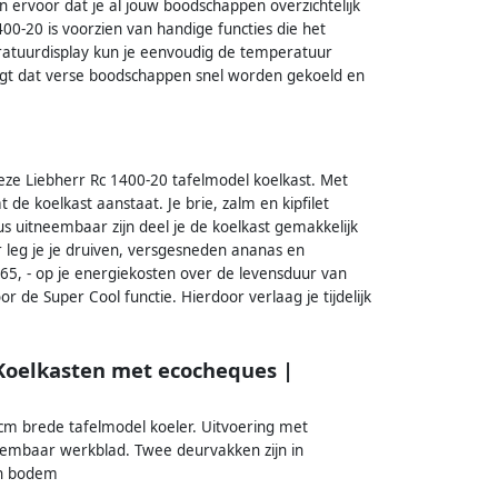
 ervoor dat je al jouw boodschappen overzichtelijk
0-20 is voorzien van handige functies die het
ratuurdisplay kun je eenvoudig de temperatuur
orgt dat verse boodschappen snel worden gekoeld en
deze Liebherr Rc 1400-20 tafelmodel koelkast. Met
 de koelkast aanstaat. Je brie, zalm en kipfilet
s uitneembaar zijn deel je de koelkast gemakkelijk
r leg je je druiven, versgesneden ananas en
265, - op je energiekosten over de levensduur van
or de Super Cool functie. Hierdoor verlaag je tijdelijk
 Koelkasten met ecocheques |
 cm brede tafelmodel koeler. Uitvoering met
eembaar werkblad. Twee deurvakken zijn in
en bodem