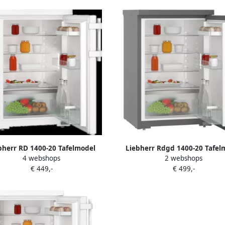
bherr RD 1400-20 Tafelmodel
Liebherr Rdgd 1400-20 Tafel
4 webshops
2 webshops
st energiezuinig 125 liter 55 cm
koelkast zonder vriesvak Gr
€ 449,-
€ 499,-
eed Energielabel D Koelkast
t Vrijstaand 4 legplateaus Wit