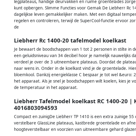
legplateaus, handige deurvakken en ruime groentelades zorgen
kunt opbergen. Slimme Functies voor Gemak De Liebherr Rc 140
dagelijkse leven gemakkelijker maken. Met een digitaal tempe
regelen en controleren, terwijl de SuperCool-functie ervoor z
de
Liebherr Rc 1400-20 tafelmodel koelkast
Je bewaart de boodschappen van 1 tot 2 personen in stilte in 
een geluidsniveau van 34 decibel hoor je namelijk nauwelijks dat
verdeel je over de 3 uitneembare plateaus. Doordat de plateau
naar wens in. Onder in de koelkast vind je de groentelade. Hie
bloemkool. Dankzij energieklasse C bespaar je tot wel &euro: 
het apparaat. Als je snel je boodschappen wilt koelen, kies je vo
de temperatuur in het apparaat.
Liebherr Tafelmodel koelkast RC 1400-20 |
4016803094593
Compact en zuinigDe Liebherr TP 1410 is een extra zuinige 55
verstelbare GlassLine plateaus, kastbrede groentelade en afn
hoogteverstelbaar en voorzien van uitneembare gehard glaz