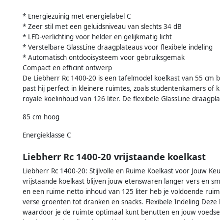
* Energiezuinig met energielabel C
* Zeer stil met een geluidsniveau van slechts 34 dB
* LED-verlichting voor helder en gelijkmatig licht
* Verstelbare GlassLine draagplateaus voor flexibele indeling
* Automatisch ontdooisysteem voor gebruiksgemak
Compact en efficint ontwerp
De Liebherr Rc 1400-20 is een tafelmodel koelkast van 55 cm 
past hij perfect in kleinere ruimtes, zoals studentenkamers of k
royale koelinhoud van 126 liter. De flexibele GlassLine draag
85 cm hoog
Energieklasse C
Liebherr Rc 1400-20 vrijstaande koelkast
Liebherr Rc 1400-20: Stijlvolle en Ruime Koelkast voor Jouw K
vrijstaande koelkast blijven jouw etenswaren langer vers en s
en een ruime netto inhoud van 125 liter heb je voldoende ruim
verse groenten tot dranken en snacks. Flexibele Indeling Deze 
waardoor je de ruimte optimaal kunt benutten en jouw voedsel