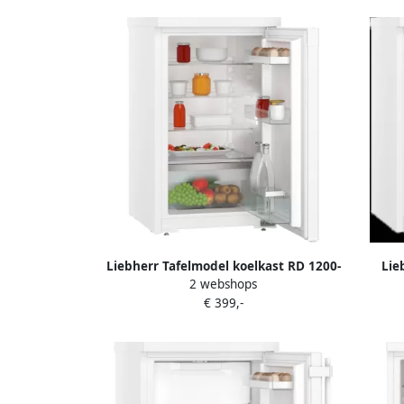
Liebherr Tafelmodel koelkast RD 1200-
Lie
2 webshops
20 | Koelkasten met ecocheques |
koelka
€ 399,-
4016803094531
br
Compac