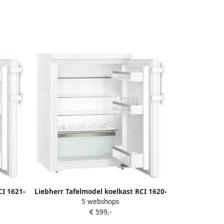
CI 1621-
Liebherr Tafelmodel koelkast RCI 1620-
5 webshops
n |
20 | Vrijstaande koelkasten |
€ 599,-
Keuken&Koken Koelkasten |
4016803094630