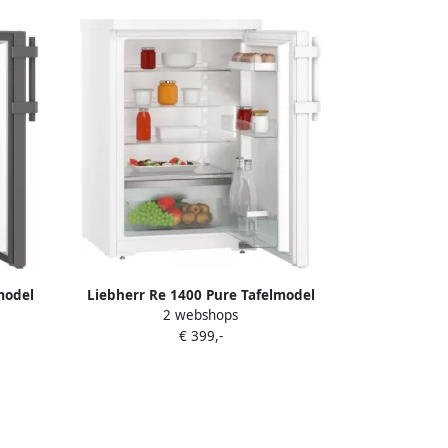
model
Liebherr Re 1400 Pure Tafelmodel
2 webshops
ijs
koelkast Vrijstaand 125 L E Wit
€ 399,-