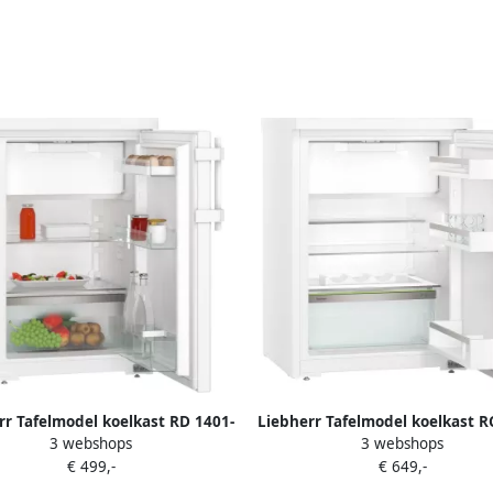
rr Tafelmodel koelkast RD 1401-
Liebherr Tafelmodel koelkast R
3 webshops
3 webshops
 | Vrijstaande koelkasten |
20 | Vrijstaande koelkaste
€ 499,-
€ 649,-
euken&Koken Koelkasten |
4016803094838
4016803118930