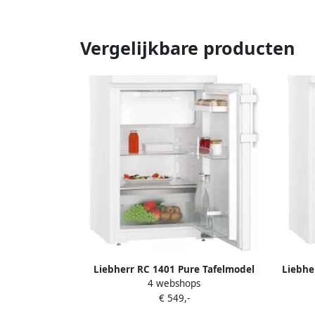
Vergelijkbare producten
Liebherr RC 1401 Pure Tafelmodel
Liebhe
4 webshops
Koelkast met Vriesvak 111L
20
€ 549,-
Energieklasse C Wit 85 cm
K