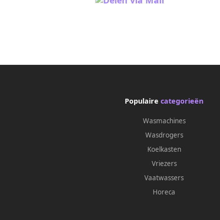
Populaire
categorieën
Wasmachines
Wasdrogers
Koelkasten
Vriezers
Vaatwassers
Horeca