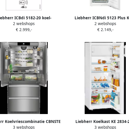
iebherr ICBdi 5182-20 koel-
Liebherr ICBNdi 5123 Plus K
2 webshops
2 webshops
combinatie Ingebouwd 256 l D
vriescombinatie Inbouw 244
€ 2.999,-
€ 2.149,-
Wit
rr Koelvriescombinatie CBNSTE
Liebherr Koelkast KE 2834-
3 webshops
3 webshops
20 | Vrijstaande koelkasten |
Vrijstaande koelkasten 