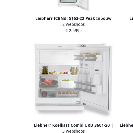
Liebherr ICBNdi 5163-22 Peak Inbouw
L
2 webshops
Koel-vriescombinatie
vries
€ 2.599,-
Liebherr Koelkast Combi URD 3601-20 |
Liebhe
3 webshops
Koelkasten met ecocheques |
8872-