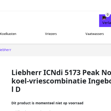
Koelkasten
Vriezers
Vaatwassers
iebherr
Liebherr ICNdi 5173 Peak N
koel-vriescombinatie Inge
l D
Dit product is momenteel niet op voorraad