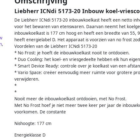
Omschrijving
Liebherr ICNdi 5173-20 Inbouw koel-vriesc
De Liebherr ICNdi 5173-20 inbouwkoelkast heeft een netto inho
voor het bewaren van etenswaren. Daarvan neemt het koelgedeel
inbouwkoelkast is 177 cm hoog en heeft een breedte van 55, 9
w
heeft energielabel D. Het apparaat is voorzien van no frost zod
n
,
Voordelen van de Liebherr ICNdi 5173-20
* No Frost: je hoeft de inbouwkoelkast nooit te ontdooien.
* Duo Cooling: het koel- en vriesgedeelte hebben elk hun eige
* Smart Device Ready: controle over je koelkast van een afstan
* Vario Space: creëer eenvoudig meer ruimte voor grotere prod
verwijderen.
*
*
Nooit meer de inbouwkoelkast ontdooien, met No Frost.
Met No Frost hoef je niet meer twee keer per jaar de inbouwk
voorkomen. De constante
Nishoogte: 177 cm
Energieklasse D