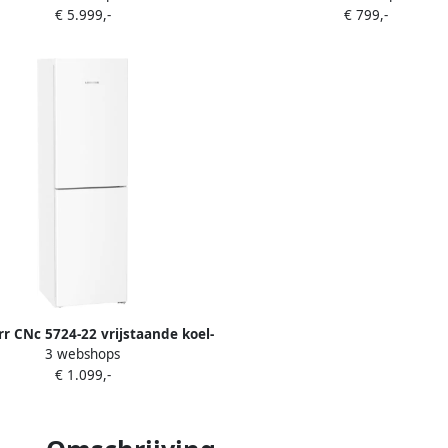
€ 5.999,-
€ 799,-
9005382270875
4016803145776
r CNc 5724-22 vrijstaande koel-
3 webshops
vriescombinatie
€ 1.099,-