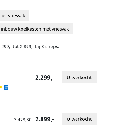
met vriesvak
r inbouw koelkasten met vriesvak
tot
bij
shops:
.299,-
2.899,-
3
2.299,-
Uitverkocht
2.899,-
Uitverkocht
3.478,80