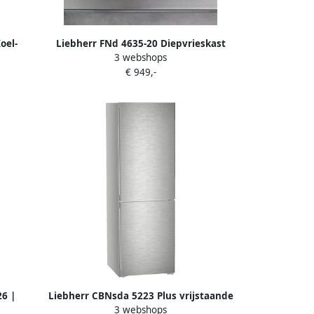
oel-
Liebherr FNd 4635-20 Diepvrieskast
3 webshops
 L D
kastmode
€ 949,-
26 |
Liebherr CBNsda 5223 Plus vrijstaande
3 webshops
|
koel-vriescombinatie