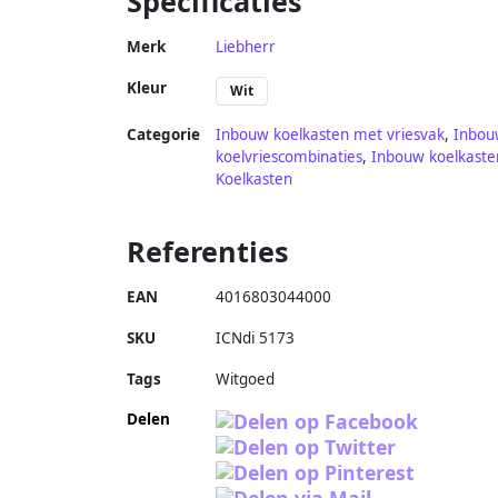
Specificaties
Merk
Liebherr
Kleur
Wit
Categorie
Inbouw koelkasten met vriesvak
,
Inbou
koelvriescombinaties
,
Inbouw koelkaste
Koelkasten
Referenties
EAN
4016803044000
SKU
ICNdi 5173
Tags
Witgoed
Delen