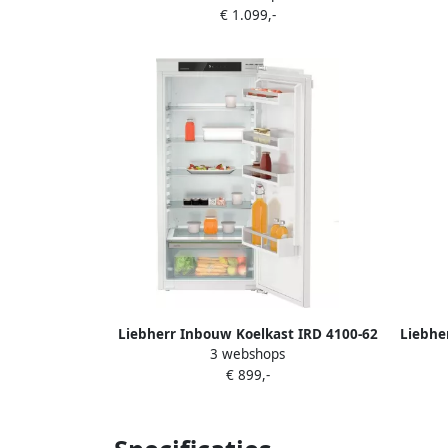
€ 1.099,-
9005382259559
Liebherr Inbouw Koelkast IRD 4100-62
Liebher
3 webshops
| Koelkasten met ecocheques |
€ 899,-
4016803114673