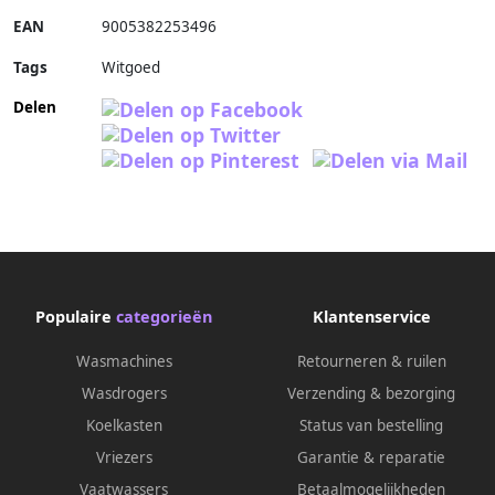
EAN
9005382253496
Tags
Witgoed
Delen
Populaire
categorieën
Klantenservice
Wasmachines
Retourneren & ruilen
Wasdrogers
Verzending & bezorging
Koelkasten
Status van bestelling
Vriezers
Garantie & reparatie
Vaatwassers
Betaalmogelijkheden