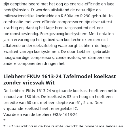
zijn geoptimaliseerd met het oog op energie-efficintie en lage
bedrijfskosten. Er worden uitsluitend de natuurlijke en
milieuvriendelijke koelmiddelen R 600a en R 290 gebruikt. In
combinatie met zeer efficinte compressoren zijn deze uiterst
krachtig en, dankzij het lage broeikasgaspotentieel, ook
toekomstbestendig. Energiezuinig koelsysteem Met tientallen
jaren ervaring op het gebied van koeltechniek en een niet
aflatende onderzoeksafdeling waarborgt Liebherr de hoge
kwaliteit van zijn koelsystemen. De door Liebherr gebruikte
hoogwaardige compressors, condensators, verdampers en
andere componenten dringen het
Liebherr FKUv 1613-24 Tafelmodel koelkast
zonder vriesvak Wit
De Liebherr FKUv 1613-24 vrijstaande koelkast heeft een netto
inhoud van 130 liter. De koelkast is 83 cm hoog en heeft een
breedte van 60 cm, met een diepte van 61, 5 cm. Deze
vrijstaande koelkast heeft energielabel C.
Voordelen van de Liebherr FKUv 1613-24
*
* LED verlichting in de koelruimte verlicht de binnenzijde helder en