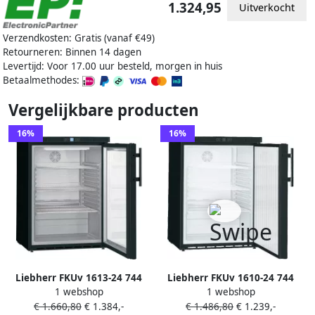
1.324,95
Uitverkocht
Verzendkosten: Gratis (vanaf €49)
Retourneren: Binnen 14 dagen
Levertijd: Voor 17.00 uur besteld, morgen in huis
Betaalmethodes:
Vergelijkbare producten
16%
16%
Liebherr FKUv 1613-24 744
Liebherr FKUv 1610-24 744
1 webshop
1 webshop
Tafelmodel koelkast zonder
Tafelmodel koelkast zonder
€ 1.660,80
€ 1.384,-
€ 1.486,80
€ 1.239,-
vriesvak Zwart
vriesvak Zwart