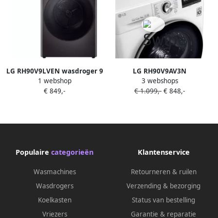
LG RH90V9LVEN wasdroger 9
LG RH90V9AV3N
1 webshop
3 webshops
kg C Dual inverter heatpump
warmtepompdroger 9 kg
€ 849,-
€ 1.099,-
€ 848,-
62 dBA 14 programma's
met Dual Inverter Heat
Pump voor sneller en
energiezuinig drogen Sensor
Dry stopt automatisch bij
droog Auto Cleaning
Condenser en ThinQ slimme
Populaire
categorieën
Klantenservice
bediening. Energieklasse
A+++
Wasmachines
Retourneren & ruilen
Wasdrogers
Verzending & bezorging
Koelkasten
Status van bestelling
Vriezers
Garantie & reparatie