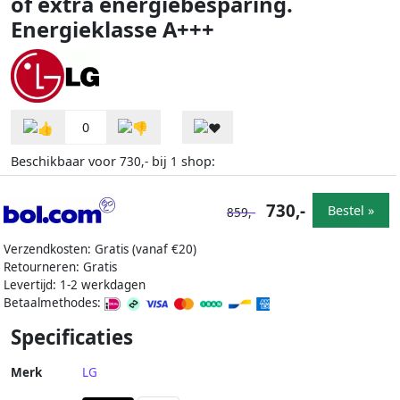
of extra energiebesparing.
Energieklasse A+++
0
Beschikbaar voor
bij
shop:
730,-
1
730,-
Bestel »
859,-
Verzendkosten: Gratis (vanaf €20)
Retourneren: Gratis
Levertijd: 1-2 werkdagen
Betaalmethodes:
Specificaties
Merk
LG