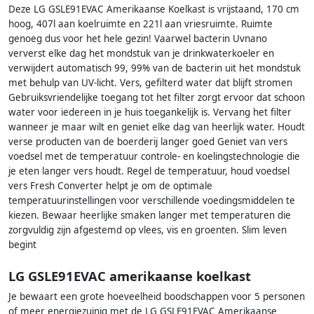
Deze LG GSLE91EVAC Amerikaanse Koelkast is vrijstaand, 170 cm
hoog, 407l aan koelruimte en 221l aan vriesruimte. Ruimte
genoeg dus voor het hele gezin! Vaarwel bacterin Uvnano
ververst elke dag het mondstuk van je drinkwaterkoeler en
verwijdert automatisch 99, 99% van de bacterin uit het mondstuk
met behulp van UV-licht. Vers, gefilterd water dat blijft stromen
Gebruiksvriendelijke toegang tot het filter zorgt ervoor dat schoon
water voor iedereen in je huis toegankelijk is. Vervang het filter
wanneer je maar wilt en geniet elke dag van heerlijk water. Houdt
verse producten van de boerderij langer goed Geniet van vers
voedsel met de temperatuur controle- en koelingstechnologie die
je eten langer vers houdt. Regel de temperatuur, houd voedsel
vers Fresh Converter helpt je om de optimale
temperatuurinstellingen voor verschillende voedingsmiddelen te
kiezen. Bewaar heerlijke smaken langer met temperaturen die
zorgvuldig zijn afgestemd op vlees, vis en groenten. Slim leven
begint
LG GSLE91EVAC amerikaanse koelkast
Je bewaart een grote hoeveelheid boodschappen voor 5 personen
of meer energiezuinig met de LG GSLE91EVAC Amerikaanse