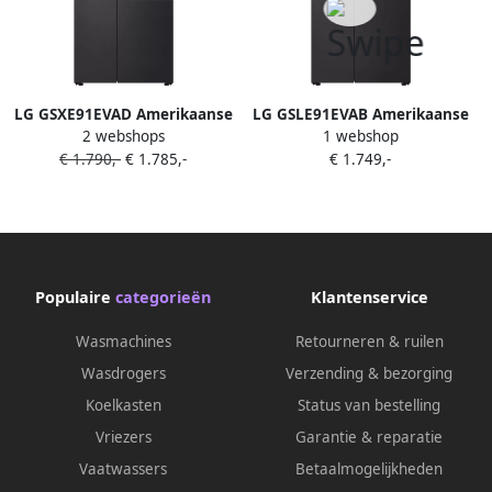
LG GSXE91EVAD Amerikaanse
LG GSLE91EVAB Amerikaanse
2 webshops
1 webshop
koelkast Zwart (blacksteel)
Koelkast Zwart
€ 1.790,-
€ 1.785,-
€ 1.749,-
Waterreservoir
Waterreservoir Energieklasse
KNOCKKNOCK
B
Populaire
categorieën
Klantenservice
Wasmachines
Retourneren & ruilen
Wasdrogers
Verzending & bezorging
Koelkasten
Status van bestelling
Vriezers
Garantie & reparatie
Vaatwassers
Betaalmogelijkheden