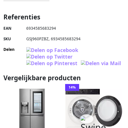
Referenties
EAN
6934585683294
SKU
GSJ960PZBZ
,
6934585683294
Delen
Vergelijkbare producten
14%