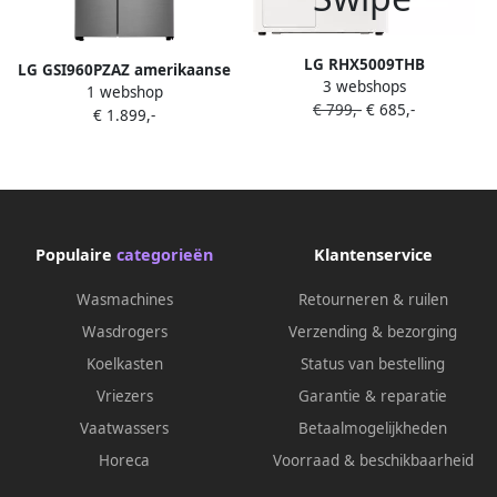
LG RHX5009THB
LG GSI960PZAZ amerikaanse
3 webshops
Warmtepompdroger 9kg 70
1 webshop
koelkast Vrijstaand 625 l
€ 799,-
€ 685,-
dB Energielabel B
€ 1.899,-
Roestvrijstaal
Populaire
categorieën
Klantenservice
Wasmachines
Retourneren & ruilen
Wasdrogers
Verzending & bezorging
Koelkasten
Status van bestelling
Vriezers
Garantie & reparatie
Vaatwassers
Betaalmogelijkheden
Horeca
Voorraad & beschikbaarheid