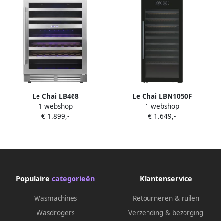
Le Chai LB468
Le Chai LBN1050F
1 webshop
1 webshop
Wijnklimaatkast 2 zones RVS
Vrijstaande Wijnklimaatkast
€ 1.899,-
€ 1.649,-
60 cm breed 46 Flessen
2 Temperaturen 105 Flessen
Schuiflades 38 dB Alarm
Populaire
categorieën
Klantenservice
Wasmachines
Retourneren & ruilen
Wasdrogers
Verzending & bezorging