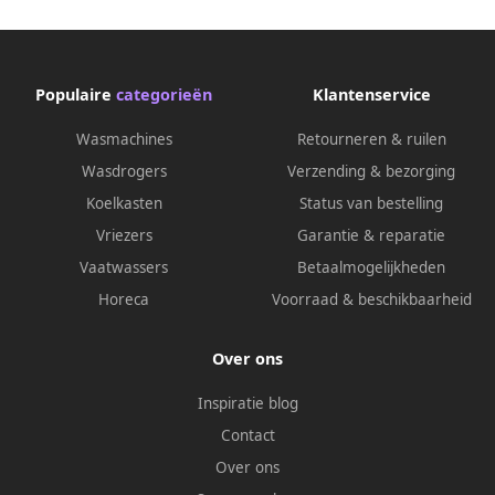
cosmetica kleine en stille
kleine en stille koelkast
koelkast verstelbare planken
verstelbaar schap kleine
kleine Skincar koelkast 5-
huidverzorgingskoelkast 5-
22°C 38L 26 dB voor Kantoor
15 °C 23 dB voor Hotelkamer
Populaire
categorieën
Klantenservice
Compact Vrijstaand
voor Partykelder
Wasmachines
Retourneren & ruilen
Wasdrogers
Verzending & bezorging
Koelkasten
Status van bestelling
Vriezers
Garantie & reparatie
Vaatwassers
Betaalmogelijkheden
Horeca
Voorraad & beschikbaarheid
Over ons
Inspiratie blog
Contact
Over ons