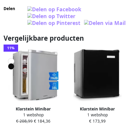
Delen
Vergelijkbare producten
11%
Klarstein Minibar
Klarstein Minibar
1 webshop
1 webshop
minikoelkast voor op de
minikoelkast voor op de
€ 208,99
€ 184,36
€ 173,99
kamer minikoelkast voor
kamer 23 liter minikoelkast
drankjes snacks en
voor drankjes en cosmetica