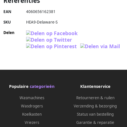
Referenties
EAN
4060656162381
SKU
HEA9-Delaware-S
Delen
Populaire
categorieën
Klantenservice
Wasmachines
Retourneren & ruilen
Wasdrogers
Verzending & bezorging
Koelkasten
Status van bestelling
Vriezers
Garantie & reparatie