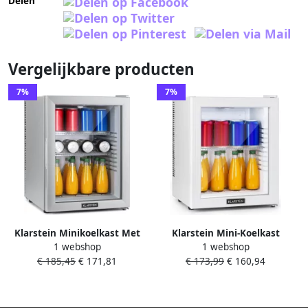
Delen
Vergelijkbare producten
7%
7%
Klarstein Minikoelkast Met
Klarstein Mini-Koelkast
1 webshop
1 webshop
Glazen Deur Minikoelkast
minikoelkast met glazen
€ 185,45
€ 171,81
€ 173,99
€ 160,94
Voor Drankjes Snacks En
deur minikoelkast voor
Cosmetica Kleine En Stille
drankjes snacks en
Koelkast Verstelbare Planken
cosmetica kleine en stille
Kleine
koelkast verstelbare planken