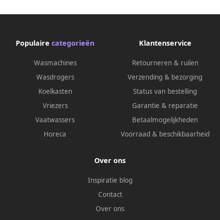
met Verstellbaren Ablagen
met Verstellbaren Ablagen
Kleiner Kühlschrank 33 Liter
Kleiner Kühlschrank 80 Liter
Indoor Outdoor Kühlschrank
Indoor Outdoor Kühlschrank
Leise – geschikt voor
Leise – geschikt voor
Populaire
categorieën
Klantenservice
thuisfitness en
thuisfitness en
sportschoolgebruik
sportschoolgebruik
Wasmachines
Retourneren & ruilen
duurzame con
duurzame con
Wasdrogers
Verzending & bezorging
Koelkasten
Status van bestelling
Vriezers
Garantie & reparatie
Vaatwassers
Betaalmogelijkheden
Horeca
Voorraad & beschikbaarheid
Over ons
Inspiratie blog
Contact
Over ons