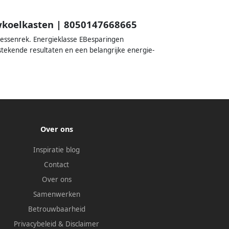
wkoelkasten | 8050147668665
lessenrek. Energieklasse EBesparingen
tekende resultaten en een belangrijke energie-
Over ons
Inspiratie blog
Contact
Over ons
Samenwerken
Betrouwbaarheid
Privacybeleid
&
Disclaimer