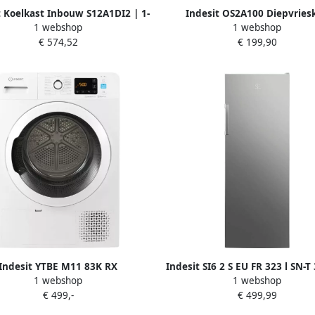
t Koelkast Inbouw S12A1DI2 | 1-
Indesit OS2A100 Diepvriesk
1 webshop
1 webshop
skoelkasten | Keuken&Koken
Diepvriezer Vrijstaand 99 l E L
€ 574,52
€ 199,90
oelkasten | 8050147669242
Indesit YTBE M11 83K RX
Indesit SI6 2 S EU FR 323 l SN-T
1 webshop
1 webshop
Warmtepompdroger Wit
Zilver
€ 499,-
€ 499,99