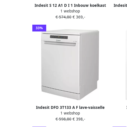
Indesit S 12 A1 D I 1 Inbouw koelkast
Indesi
1 webshop
zonder vriesvak Zilver
deur
€ 574,80
€ 369,-
K
33%
Indesit DFO 3T133 A F lave-vaisselle
1 webshop
Autoportante 14 couverts D
€ 598,80
€ 398,-