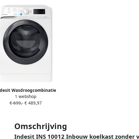
desit Wasdroogcombinatie
1 webshop
BDE964359EWBB | Was-
€ 699,-
€ 489,97
droogcombinaties |
ouden&Woning Wassen&Drogen
| 8050147653272
Omschrijving
Indesit INS 10012 Inbouw koelkast zonder v