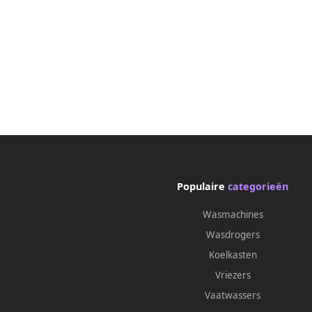
Populaire
categorieën
Wasmachines
Wasdrogers
Koelkasten
Vriezers
Vaatwassers