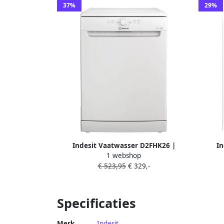
37%
29%
Indesit Vaatwasser D2FHK26 |
In
1 webshop
Vrijstaande vaatwassers |
€ 523,95
€ 329,-
Keuken&Koken Vaatwassers |
8050147662762
Huish
Specificaties
Merk
Indesit