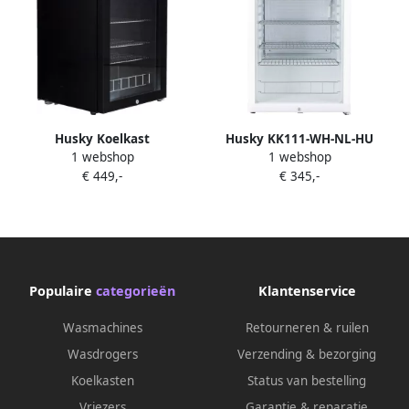
Husky Koelkast
Husky KK111-WH-NL-HU
1 webshop
1 webshop
KK110BKCNSBKHU |
Koelkast Tafelmodel Dranken
€ 449,-
€ 345,-
Vrijstaande koelkasten |
Koelkast Barkoelkast Met
Keuken&Koken Koelkasten |
Glazen Deur 130 Liter 40dB
5060055579581
Wit
Populaire
categorieën
Klantenservice
Wasmachines
Retourneren & ruilen
Wasdrogers
Verzending & bezorging
Koelkasten
Status van bestelling
Vriezers
Garantie & reparatie