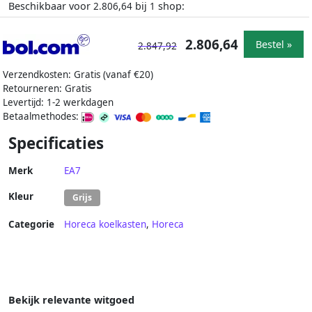
Beschikbaar voor
bij
shop:
2.806,64
1
2.806,64
Bestel »
2.847,92
Verzendkosten: Gratis (vanaf €20)
Retourneren: Gratis
Levertijd: 1-2 werkdagen
Betaalmethodes:
Specificaties
Merk
EA7
Kleur
Grijs
Categorie
Horeca koelkasten
,
Horeca
Bekijk relevante witgoed