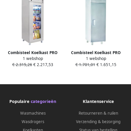
Combisteel Koelkast PRO
Combisteel Koelkast PRO
1 webshop
1 webshop
LINE 700L 2 1 GN RVS -2°C
LINE 400L RVS -2°C +8°C
€ 2.315,26
€ 2.217,53
€ 1.701,01
€ 1.651,15
+8°C Geforceerd
Geforceerd
700x810x2050 mm Horeca
600x600x1950mm Horeca
Koelkast
Koelkast
Populaire
categorieën
Klantenservice
Wasmachines
Retourneren & ruilen
Wasdrogers
Verzending & bezorging
Koelkasten
Status van bestelling