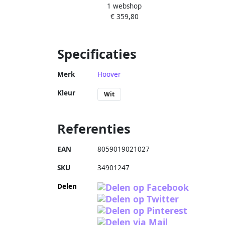
1 webshop
S wasmachine Voorlader 7 kg 1400
9 kg 
€ 359,80
RPM Wit
Stoom
Specificaties
Merk
Hoover
Kleur
Wit
Referenties
EAN
8059019021027
SKU
34901247
Delen