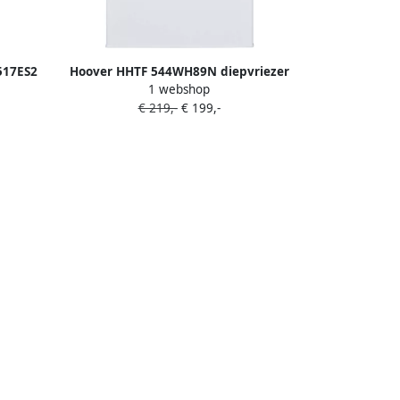
517ES2
Hoover HHTF 544WH89N diepvriezer
1 webshop
 Zilver
Vrieskast Vrijstaand 82 l E
€ 219,-
€ 199,-