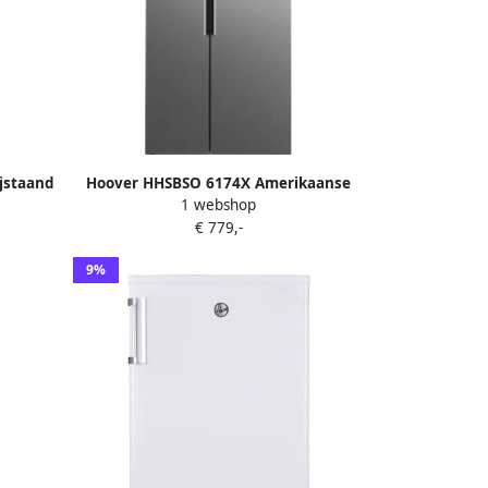
jstaand
Hoover HHSBSO 6174X Amerikaanse
1 webshop
koelkast
€ 779,-
9%