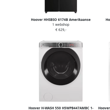
Hoover HHSBSO 6174B Amerikaanse
Ho
1 webshop
koelkast Zwart
vriesc
€ 629,-
Hoover H-WASH 550 H5WPB447AMBC 1-
Hoover