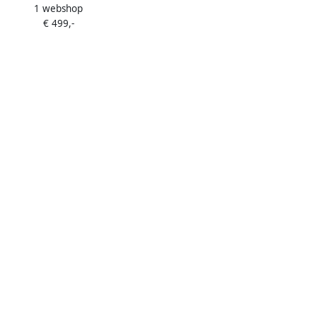
1 webshop
– 1400 rpm – Energieklasse A –
€ 499,-
functie – WiFi & App bediening