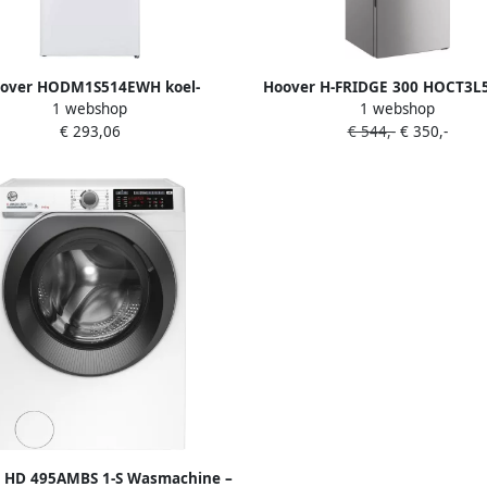
over HODM1S514EWH koel-
Hoover H-FRIDGE 300 HOCT3L
1 webshop
1 webshop
ombinatie Vrijstaand 212 l E Wit
Koel-vriescombinatie 260 Liter
€ 293,06
€ 544,-
€ 350,-
 HD 495AMBS 1-S Wasmachine –