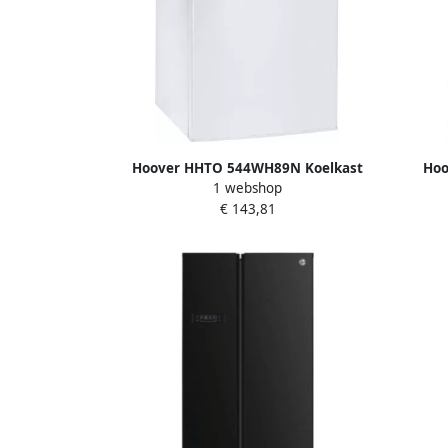
Hoover HHTO 544WH89N Koelkast
Hoo
1 webshop
tafelmodel 109 L
koe
€ 143,81