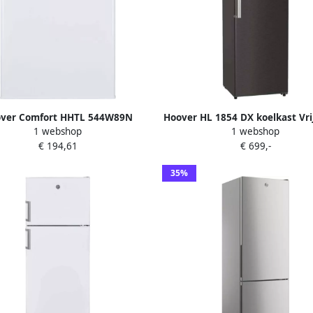
ver Comfort HHTL 544W89N
Hoover HL 1854 DX koelkast Vri
1 webshop
1 webshop
lkast Vrijstaand 125 l E Wit
359 l E Zwart
€ 194,61
€ 699,-
35%