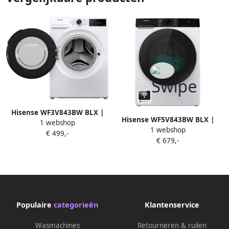
Hisense WF3V843BW BLX |
Hisense WF5V843BW BLX |
1 webshop
Wasmachines |
1 webshop
Wasmachines |
€ 499,-
Huishouden&Woning
€ 679,-
Huishouden&Woning
Wassen&Drogen |
Wassen&Drogen |
3838782866272
3838782870514
Populaire
categorieën
Klantenservice
Wasmachines
Retourneren & ruilen