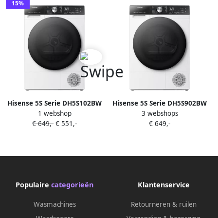
15%
Hisense 5S Serie DH5S102BW
Hisense 5S Serie DH5S902BW
1 webshop
3 webshops
-Wasdroger met A+++
Wasdroger met A+++
€ 649,-
€ 551,-
€ 649,-
Energielabel
Energielabel
Warmtepompdroger 10kg
Warmtepompdroger 9kg
ConnectLife Basket Dry
ConnectLife Basket Dry
Populaire
categorieën
Klantenservice
Wasmachines
Retourneren & ruilen