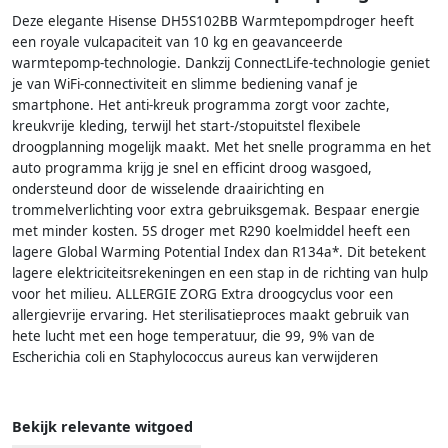
Deze elegante Hisense DH5S102BB Warmtepompdroger heeft
een royale vulcapaciteit van 10 kg en geavanceerde
warmtepomp-technologie. Dankzij ConnectLife-technologie geniet
je van WiFi-connectiviteit en slimme bediening vanaf je
smartphone. Het anti-kreuk programma zorgt voor zachte,
kreukvrije kleding, terwijl het start-/stopuitstel flexibele
droogplanning mogelijk maakt. Met het snelle programma en het
auto programma krijg je snel en efficint droog wasgoed,
ondersteund door de wisselende draairichting en
trommelverlichting voor extra gebruiksgemak. Bespaar energie
met minder kosten. 5S droger met R290 koelmiddel heeft een
lagere Global Warming Potential Index dan R134a*. Dit betekent
lagere elektriciteitsrekeningen en een stap in de richting van hulp
voor het milieu. ALLERGIE ZORG Extra droogcyclus voor een
allergievrije ervaring. Het sterilisatieproces maakt gebruik van
hete lucht met een hoge temperatuur, die 99, 9% van de
Escherichia coli en Staphylococcus aureus kan verwijderen
Bekijk relevante witgoed