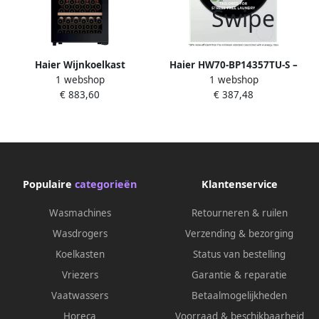
Haier Wijnkoelkast
Haier HW70-BP14357TU-S –
1 webshop
1 webshop
HWS127GGH1 1 Zones
Wasmachine – 7 kg –
€ 883,60
€ 387,48
Energieklasse A – Extra stil
(69 dB) – Stoomfunctie –
Inverter motor – Wi-Fi +
Bluetooth (hOn) – 16
programma s – Getest om 20
jaar mee te gaan – 10 jaar
Populaire
categorieën
Klantenservice
garantie op onderdelen
Wasmachines
Retourneren & ruilen
Wasdrogers
Verzending & bezorging
Koelkasten
Status van bestelling
Vriezers
Garantie & reparatie
Vaatwassers
Betaalmogelijkheden
Horeca
Voorraad & beschikbaarheid