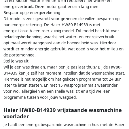
Direct Motion Motor is efficiënt en reduceert het water- en
energieverbruik. Deze motor gaat enorm lang mee!
Bespaar op je energierekening
Dit model is zeer geschikt voor gezinnen die willen besparen op
hun energierekening. De Haier HW80-B14939 is met
energieklasse A een zeer zuinig model. Dit model beschikt over
beladingsherkenning, waarbij het water- en energieverbruik
optimaal wordt aangepast aan de hoeveelheid was. Hierdoor
wordt er minder energie gebruikt, wat goed is voor het milieu en
de portemonnee.
Stel je was uit
Wil je een was draaien, maar ben je pas laat thuis? Bij de HW80-
B14939 kan je zelf het moment instellen dat de wasmachine start.
Hiermee is het mogelijk om het gekozen programma tot 24 uur
later te laten starten. En met 15 wasprogramma's waaronder
voor wol, allergieën en een snelle was, zit er altijd wel een
programma tussen voor jouw wasgoed.
Haier HW80-B14939 vrijstaande wasmachine
voorlader
Je haalt een energiebesparende wasmachine in huis met de Haier