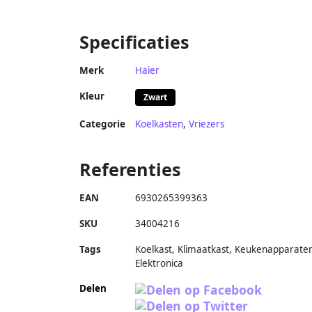
Specificaties
Merk
Haier
Kleur
Zwart
Categorie
Koelkasten
,
Vriezers
Referenties
EAN
6930265399363
SKU
34004216
Tags
Koelkast, Klimaatkast, Keukenapparate
Elektronica
Delen