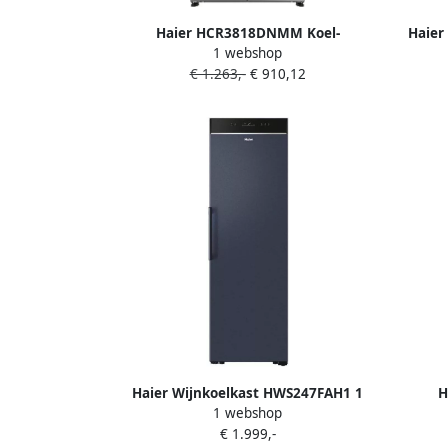
Haier HCR3818DNMM Koel-
Haier
1 webshop
Vriescombinatie Multideur French
€ 1.263,-
€ 910,12
Door Indeling 83cm breed 467 L No
Frost Energieclasse C LED Touch op de
deur Inverter Compressor
Roestvrijstaal 10 jaar garantie op
onderdelen
Haier Wijnkoelkast HWS247FAH1 1
H
1 webshop
Zone
Inb
€ 1.999,-