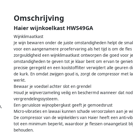
Omschrijving
Haier wijnkoelkast HWS49GA
Wijnklimaatkast
Je wijn bewaren onder de juiste omstandigheden helpt de sma
voor een aangenamere proefervaring als het tijd is om de fles
zorgvuldigheid een wijnklimaatkast ontworpen die goed voor j
omstandigheden te geven tot je klaar bent om ervan te genie
precisie geregeld en een koolstoffilter verwijdert alle geuren 
de kurk. En omdat zwijgen goud is, zorgt de compressor met lag
werkt.
Bewaar je voedsel achter slot en grendel
Houd je wijnverzameling veilig en beschermd wanneer dat nodig 
vergrendelingssysteem.
Een geruisloze wijnopbergkast geeft je gemoedsrust
n,
Micro-vibraties en lawaai kunnen schade veroorzaken aan je w
De compressor van de wijnkelders van Haier heeft een anti-vibr
tot een minimum beperkt, waardoor je flessen onaangetast blij
behouden.