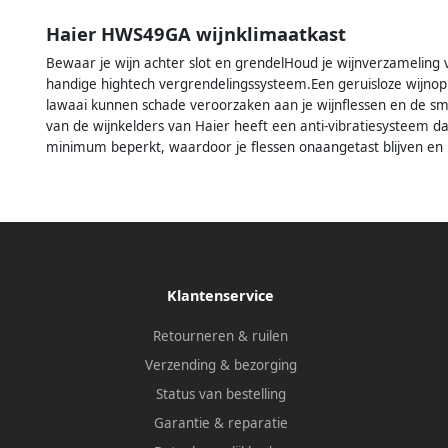
Haier HWS49GA wijnklimaatkast
Bewaar je wijn achter slot en grendelHoud je wijnverzameling v
handige hightech vergrendelingssysteem.Een geruisloze wijnop
lawaai kunnen schade veroorzaken aan je wijnflessen en de s
van de wijnkelders van Haier heeft een anti-vibratiesysteem dat
minimum beperkt, waardoor je flessen onaangetast blijven en 
Klantenservice
Retourneren & ruilen
Verzending & bezorging
Status van bestelling
Garantie & reparatie