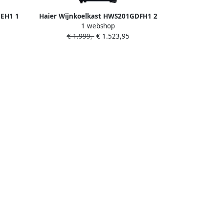
GEH1 1
Haier Wijnkoelkast HWS201GDFH1 2
1 webshop
Zones
€ 1.999,-
€ 1.523,95