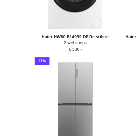
Haier HW80-B14939-DF De stilste
Haie
2 webshops
wasmachine op de markt 8kg A-
€ 506,-
Stoombehandeling Antibacteriële
Behandeling (ABT) 16 programma s- 10
27%
jaar garantie op onderdelen