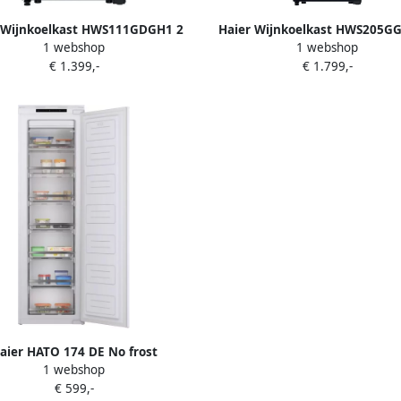
 Wijnkoelkast HWS111GDGH1 2
Haier Wijnkoelkast HWS205G
1 webshop
1 webshop
Zones
Zones
€ 1.399,-
€ 1.799,-
aier HATO 174 DE No frost
1 webshop
ouwvriezer 178 cm sleepdeur
€ 599,-
systeem E-200L