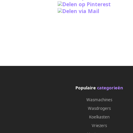
Populaire
categorieën
Wasmachines
Wasdrogers
Koelkasten
Vriezers