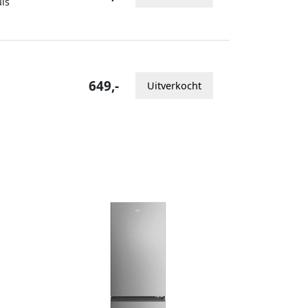
is
649,-
Uitverkocht