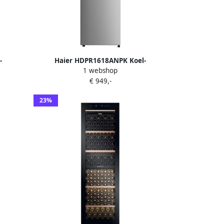
-
Haier HDPR1618ANPK Koel-
1 webshop
0L No
Vriescombinatie 2 Deuren
€ 949,-
ght
Energieklasse A 360L Slimme
ie op
Bediening No Frost Fresh 0°C Zone WiFi
23%
via hOn-app Roestvrijstaal 10 jaar
garantie op onderdelen