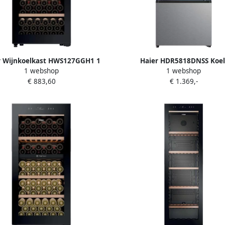
r Wijnkoelkast HWS127GGH1 1
Haier HDR5818DNSS Koel
1 webshop
1 webshop
Zones
Vriescombinatie 2 Deuren 64
€ 883,60
€ 1.369,-
Frost Fresh 0°C Zone Dayli
Roestvrijstaal 10 jaar garant
onderdelen