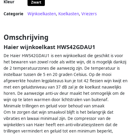
Kleur
Zwart
Categorie
Wijnkoelkasten
,
Koelkasten
,
Vriezers
Omschrijving
Haier wijnkoelkast HWS42GDAU1
De Haier HWS42GDAU1 is een wijnkoelkast die geschikt is voor
het bewaren van zowel rode als witte wijn, dit is mogelijk dankzij
de 2 temperatuurzones die aanwezig zijn. De temperatuur is
instelbaar tussen de 5 en 20 graden Celsius. Op de mooi
afgewerkte houten legplateaus kun je tot 42 flessen wijn kwijt en
met een geluidsniveau van 37 dB zal je de koelkast nauwelijks
horen. De aanwezige anti-uv deur maakt het onmogelijk om de
wijn op te laten warmen door lichtstralen van buitenaf.
Minimale trillingen en geluid voor behoud van smaak
Om te zorgen dat wijn smaakvol blijft is het belangrijk dat
vibraties en lawaai minimaal zijn. De compressor van de
wijnkelders van Haier heeft een anti-vibratiesysteem dat de
trillingen vermindert en geluid tot een minimum beperkt,