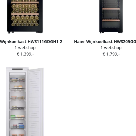
 Wijnkoelkast HWS111GDGH1 2
Haier Wijnkoelkast HWS205G
1 webshop
1 webshop
Zones
Zones
€ 1.399,-
€ 1.799,-