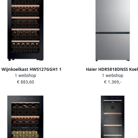
r Wijnkoelkast HWS127GGH1 1
Haier HDR5818DNSS Koel
1 webshop
1 webshop
Zones
Vriescombinatie 2 Deuren 64
€ 883,60
€ 1.369,-
Frost Fresh 0°C Zone Dayli
Roestvrijstaal 10 jaar garant
onderdelen