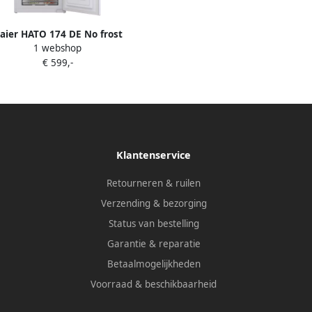
aier HATO 174 DE No frost
1 webshop
ouwvriezer 178 cm sleepdeur
€ 599,-
systeem E-200L
Klantenservice
Retourneren & ruilen
Verzending & bezorging
Status van bestelling
Garantie & reparatie
Betaalmogelijkheden
Voorraad & beschikbaarheid