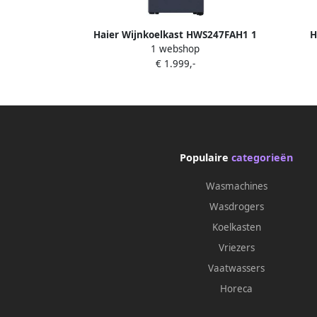
Haier Wijnkoelkast HWS247FAH1 1
H
1 webshop
Zone
Inb
€ 1.999,-
Populaire
categorieën
Wasmachines
Wasdrogers
Koelkasten
Vriezers
Vaatwassers
Horeca