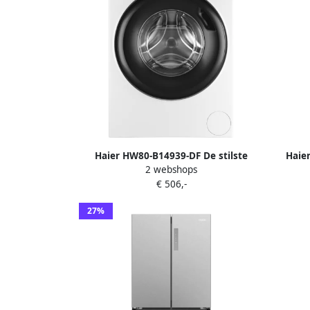
Haier HW80-B14939-DF De stilste
Haie
2 webshops
wasmachine op de markt 8kg A-
€ 506,-
Stoombehandeling Antibacteriële
Behandeling (ABT) 16 programma s- 10
27%
jaar garantie op onderdelen