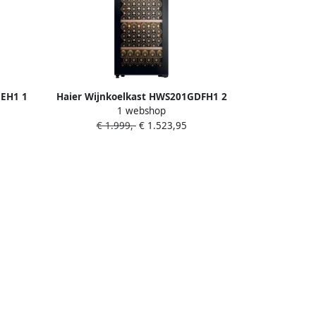
GEH1 1
Haier Wijnkoelkast HWS201GDFH1 2
1 webshop
Zones
€ 1.999,-
€ 1.523,95