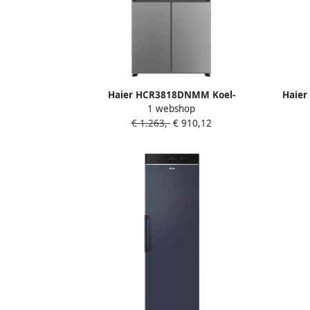
Haier HCR3818DNMM Koel-
Haier
1 webshop
Vriescombinatie Multideur French
€ 1.263,-
€ 910,12
Door Indeling 83cm breed 467 L No
Frost Energieclasse C LED Touch op de
deur Inverter Compressor
Roestvrijstaal 10 jaar garantie op
onderdelen