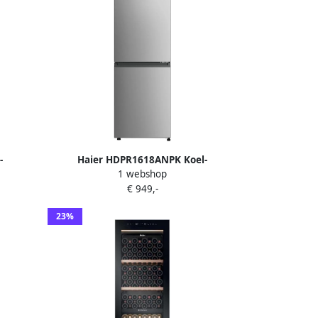
-
Haier HDPR1618ANPK Koel-
1 webshop
0L No
Vriescombinatie 2 Deuren
€ 949,-
ght
Energieklasse A 360L Slimme
ie op
Bediening No Frost Fresh 0°C Zone WiFi
23%
via hOn-app Roestvrijstaal 10 jaar
garantie op onderdelen