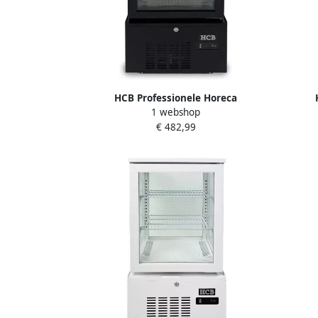
HCB Professionele Horeca
1 webshop
Gebaksvitrine 56 liter zwart 230V
Geba
€ 482,99
Koelvitrine 43.4x39.8x85.4 cm (BxDxH)
Koe
37 kg 8812