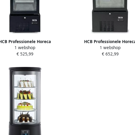
HCB Professionele Horeca
HCB Professionele Horec
1 webshop
1 webshop
ksvitrine 92 liter zwart 230V
Gebaksvitrine 158 liter zwar
€ 525,99
€ 652,99
lvitrine 39.8x43.4x115.4 cm
Koelvitrine 51.5x55x123 cm (Bx
(DxBxH) 48 kg 8815
kg 8818