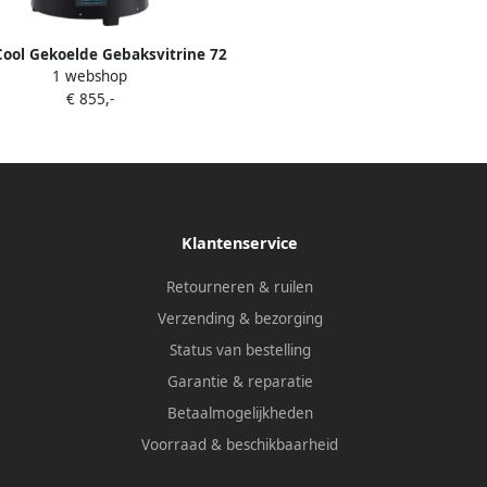
ool Gekoelde Gebaksvitrine 72
1 webshop
liter Zwart
€ 855,-
Klantenservice
Retourneren & ruilen
Verzending & bezorging
Status van bestelling
Garantie & reparatie
Betaalmogelijkheden
Voorraad & beschikbaarheid