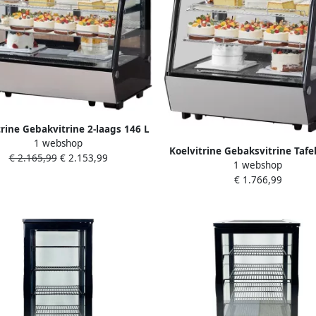
trine Gebakvitrine 2-laags 146 L
1 webshop
D-verlichting Turbo-koeling
Koelvitrine Gebaksvitrine Taf
€ 2.165,99
€ 2.153,99
vrije luchtkoeling Commercieel
1 webshop
115 L 2-laags LED-verlichting 
€ 1.766,99
koeling Vorstvrije luchtkoe