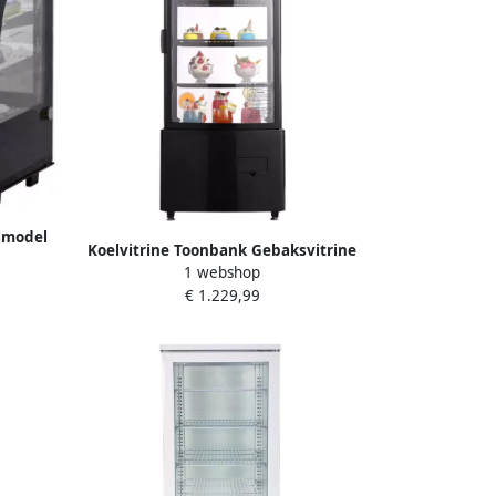
elmodel
Koelvitrine Toonbank Gebaksvitrine
Turbo-
1 webshop
Capaciteit 85 L 3 Lagen LED-verlichting
ling
€ 1.229,99
Vorstvrije luchtkoeling Snelle koeling