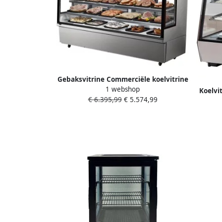
Gebaksvitrine Commerciële koelvitrine
1 webshop
901 L 4-laags LED-verlichting
Koelvi
€ 6.395,99
€ 5.574,99
Geforceerde luchtkoeling Oprolbaar
LE
Vorst