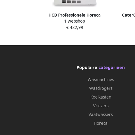
HCB Professionele Horeca
CaterC
1 webshop
Gebaksvitrine 56 liter wit 230V
€ 482,99
Koelvitrine 39.8x43.4x85.4 cm (DxBxH)
37 kg 8811
Populaire
categorieën
Wasmachines
Wasdrogers
Koelkasten
Vriezers
Vaatwassers
Horeca