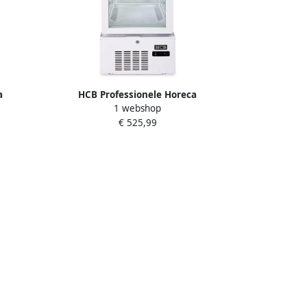
a
HCB Professionele Horeca
1 webshop
t 230V
Gebaksvitrine 92 liter wit 230V
€ 525,99
DxH) 62
Koelvitrine 43.4x39.8x115.4 cm
(BxDxH) 48 kg 8813