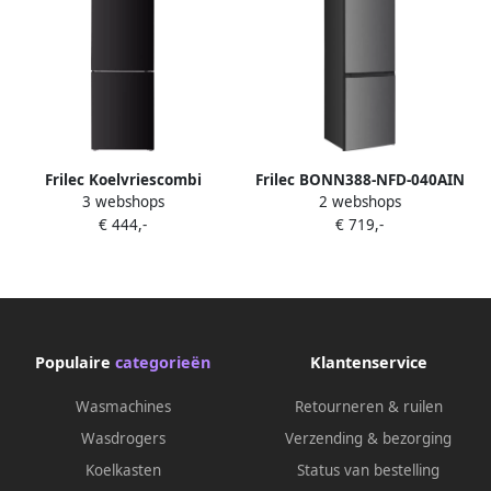
Frilec Koelvriescombi
Frilec BONN388-NFD-040AIN
3 webshops
2 webshops
BONN325040CB | Koel-
Koelvriescombinatie Zuinig
€ 444,-
€ 719,-
vriescombinaties met vriezer
A-Label 201 cm Hoog Display
ondera | 8717202123988
Fast Freeze Multiflow 5 Jaar
Garantie 377L No Frost Inox
Populaire
categorieën
Klantenservice
Wasmachines
Retourneren & ruilen
Wasdrogers
Verzending & bezorging
Koelkasten
Status van bestelling