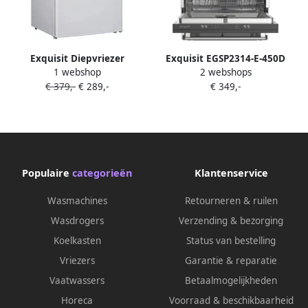
Exquisit Diepvriezer
Exquisit EGSP2314-E-450D
1 webshop
2 webshops
GS81040EW | Tafelmodel
Inbouw vaatwasser Volledig
€ 379,-
€ 289,-
€ 349,-
vriezers | Keuken&Koken
Geïntegreerd 14 Couverts
Vriezers | 4016572407983
Bestekkorf 6 Programma's 60
CM
Populaire
categorieën
Klantenservice
Wasmachines
Retourneren & ruilen
Wasdrogers
Verzending & bezorging
Koelkasten
Status van bestelling
Vriezers
Garantie & reparatie
Vaatwassers
Betaalmogelijkheden
Horeca
Voorraad & beschikbaarheid