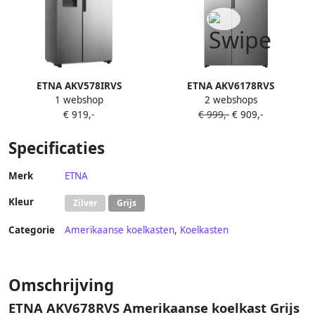
ETNA AKV578IRVS
ETNA AKV6178RVS
1 webshop
2 webshops
Amerikaanse koelkast Water-
Amerikaanse koelkast No-
€ 919,-
€ 999,-
€ 909,-
en ijsdispenser met reservoir
Frost 178 cm hoog 544 liter
No Frost RVS
Energielabel C
Specificaties
Invriesvermogen 12 kg 24u
Geluidsniveau 37 dB LED
Display SuperCool FastFreeze
Merk
ETNA
Deuralarm Interter
Kleur
Zilver
Grijs
Compressor Multi Airflow
Energy Saving
Categorie
Amerikaanse koelkasten
,
Koelkasten
Omschrijving
ETNA AKV678RVS Amerikaanse koelkast Grijs