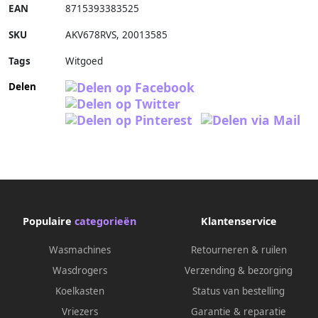
EAN
8715393383525
SKU
AKV678RVS
,
20013585
Tags
Witgoed
Delen
Populaire
categorieën
Klantenservice
Wasmachines
Retourneren & ruilen
Wasdrogers
Verzending & bezorging
Koelkasten
Status van bestelling
Vriezers
Garantie & reparatie