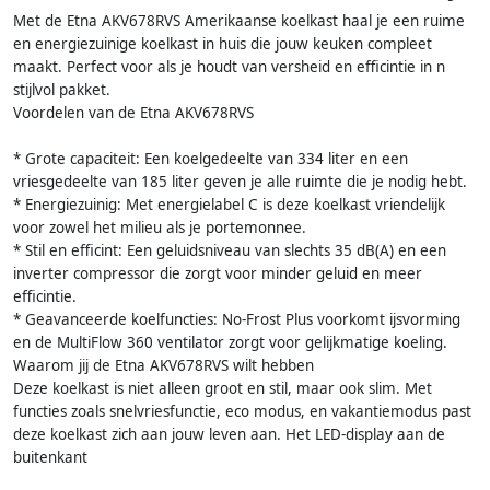
Met de Etna AKV678RVS Amerikaanse koelkast haal je een ruime
en energiezuinige koelkast in huis die jouw keuken compleet
maakt. Perfect voor als je houdt van versheid en efficintie in n
stijlvol pakket.
Voordelen van de Etna AKV678RVS
* Grote capaciteit: Een koelgedeelte van 334 liter en een
vriesgedeelte van 185 liter geven je alle ruimte die je nodig hebt.
* Energiezuinig: Met energielabel C is deze koelkast vriendelijk
voor zowel het milieu als je portemonnee.
* Stil en efficint: Een geluidsniveau van slechts 35 dB(A) en een
inverter compressor die zorgt voor minder geluid en meer
efficintie.
* Geavanceerde koelfuncties: No-Frost Plus voorkomt ijsvorming
en de MultiFlow 360 ventilator zorgt voor gelijkmatige koeling.
Waarom jij de Etna AKV678RVS wilt hebben
Deze koelkast is niet alleen groot en stil, maar ook slim. Met
functies zoals snelvriesfunctie, eco modus, en vakantiemodus past
deze koelkast zich aan jouw leven aan. Het LED-display aan de
buitenkant