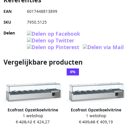
EAN
6017448813899
SKU
7950.5125
Delen
Vergelijkbare producten
6%
Ecofrost Opzetkoelvitrine
Ecofrost Opzetkoelvitrine
1 webshop
1 webshop
120cm 5 x 1 4GN Glaswand
140cm 6 x 1 4GN Glaswand
€ 428,12
€ 424,27
€ 439,68
€ 409,19
7950.5115
7950.5117