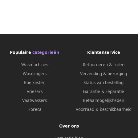
Populaire
categorieën
Klantenservice
Wasmachines
Retourneren & ruilen
Wasdrogers
Verzending & bezorging
Koelkasten
Status van bestelling
Vriezers
Garantie & reparatie
Vaatwassers
Betaalmogelijkheden
Horeca
Voorraad & beschikbaarheid
Over ons