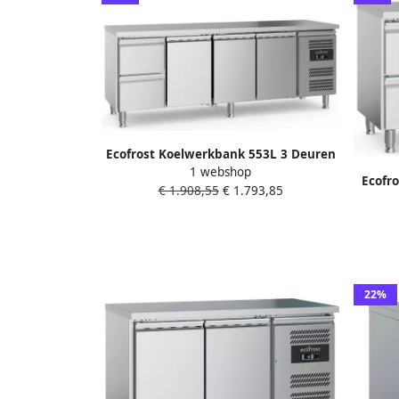
Ecofrost Koelwerkbank 553L 3 Deuren
1 webshop
+ 2 Laden +2°C +8°C Geforceerd
Ecofr
€ 1.908,55
€ 1.793,85
2230x700x850mm
22%