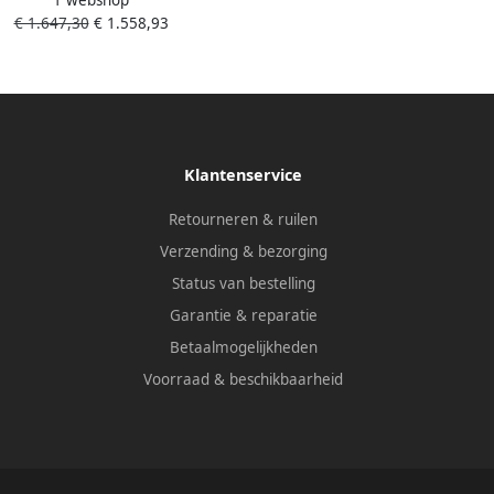
Statisch + Ventilator
€ 1.647,30
€ 1.558,93
Klantenservice
Retourneren & ruilen
Verzending & bezorging
Status van bestelling
Garantie & reparatie
Betaalmogelijkheden
Voorraad & beschikbaarheid