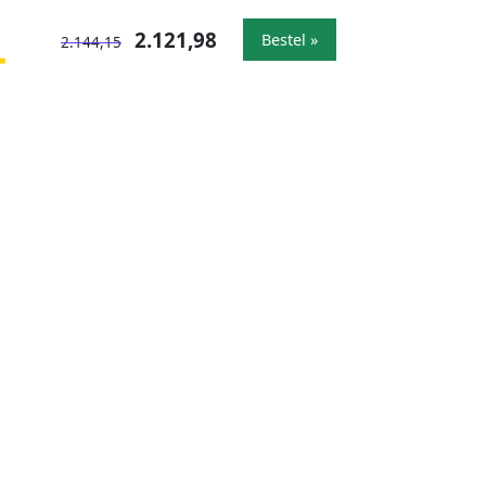
2.121,98
Bestel »
2.144,15