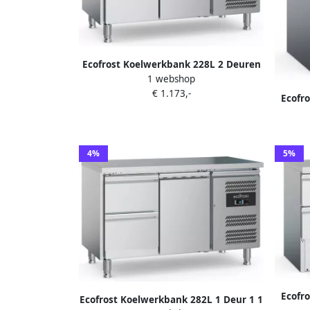
Ecofrost Koelwerkbank 228L 2 Deuren
1 webshop
+2°C +8°C Geforceerd
€ 1.173,-
1360x600x850mm
Ecofr
+2°
4%
5%
Ecofr
Ecofrost Koelwerkbank 282L 1 Deur 1 1