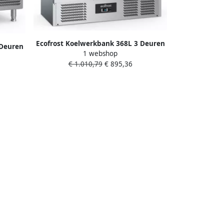
Ecofrost Koelwerkbank 368L 3 Deuren
 Deuren
1 webshop
1 1 GN +2°C +8°C Statisch + Ventilator
erd
€ 1.010,79
€ 895,36
1365x700x876mm