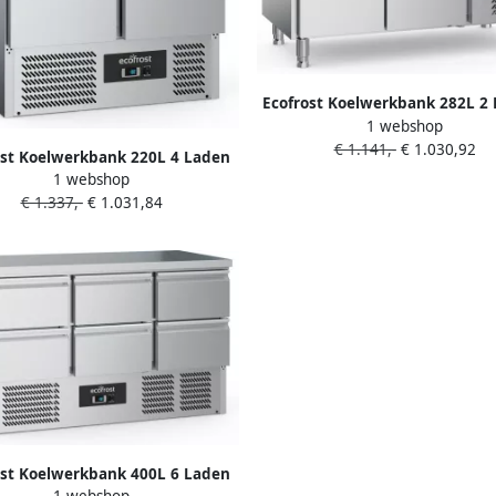
Ecofrost Koelwerkbank 282L 2
1 webshop
1 1 GN +2°C +8°C Geforce
€ 1.141,-
€ 1.030,92
1360x700x850mm
ost Koelwerkbank 220L 4 Laden
1 webshop
C +8°C Statisch + Ventilator
€ 1.337,-
€ 1.031,84
900x700x876mm
ost Koelwerkbank 400L 6 Laden
1 webshop