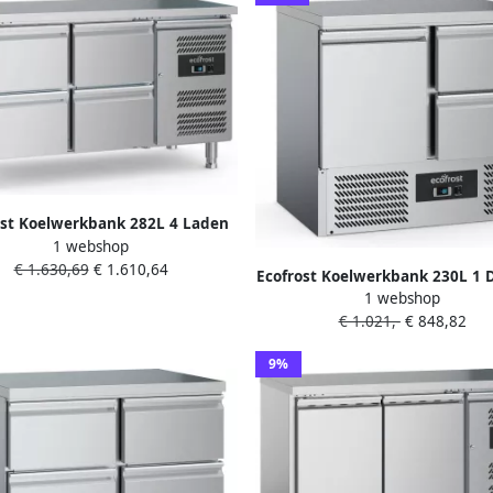
ost Koelwerkbank 282L 4 Laden
1 webshop
+2°C +8°C Geforceerd
€ 1.630,69
€ 1.610,64
1360x700x850mm
Ecofrost Koelwerkbank 230L 1 D
1 webshop
GN + 2 Laden +2°C +8°C Stati
€ 1.021,-
€ 848,82
Ventilator 900x700x876
9%