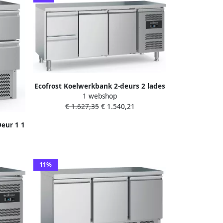
Ecofrost Koelwerkbank 2-deurs 2 lades
1 webshop
417 liter 7950.5160
€ 1.627,35
€ 1.540,21
eur 1 1
sch +
mm
11%