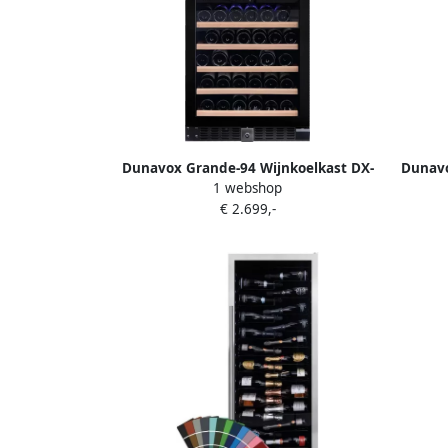
Dunavox Grande-94 Wijnkoelkast DX-
Dunavo
1 webshop
94.270DMBK 2 Zones Mat Zwart Mat
181.4
€ 2.699,-
Zwart