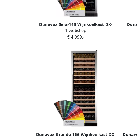
Dunavox Sera-143 Wijnkoelkast DX-
Duna
1 webshop
143.468C 1 Zone RAL Kleur
€ 4.999,-
Dunavox Grande-166 Wijnkoelkast DX-
Dunavo