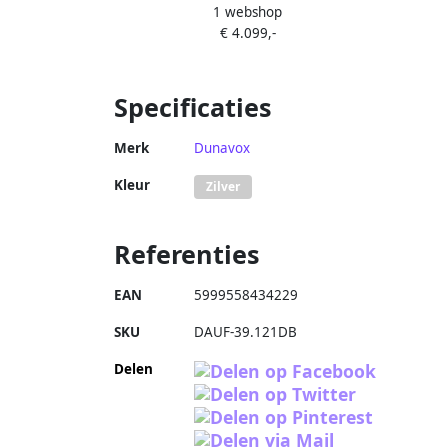
1 webshop
166.428DCK 2 Zones RAL Kleur RAL
19
€ 4.099,-
Kleur
Specificaties
Merk
Dunavox
Kleur
Zilver
Referenties
EAN
5999558434229
SKU
DAUF-39.121DB
Delen