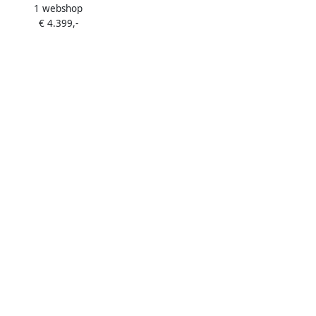
1 webshop
4.490CK 2 Zones RAL Kleur
€ 4.399,-