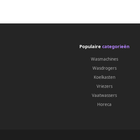
Populaire
categorieën
Wasmachines
Wasdrogers
Koelkasten
Vriezers
Vaatwassers
Horeca