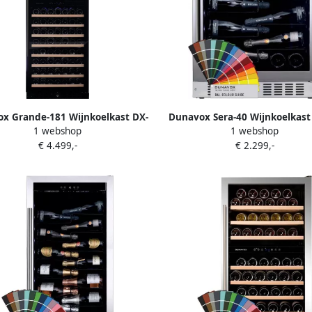
x Grande-181 Wijnkoelkast DX-
Dunavox Sera-40 Wijnkoelkast
1 webshop
1 webshop
90DMBK 2 Zones Mat Zwart Mat
40.138C 1 Zone RAL Kleu
€ 4.499,-
€ 2.299,-
Zwart