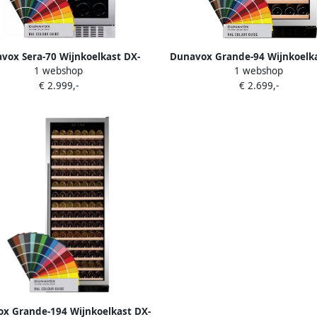
vox Sera-70 Wijnkoelkast DX-
Dunavox Grande-94 Wijnkoelka
1 webshop
1 webshop
70.258C 1 Zone RAL Kleur
94.270DCK 2 Zones RAL Kleu
€ 2.999,-
€ 2.699,-
Kleur
x Grande-194 Wijnkoelkast DX-