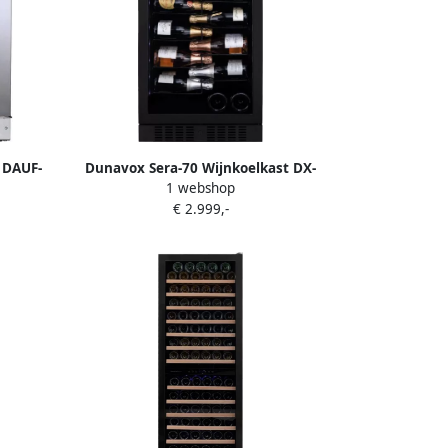
 DAUF-
Dunavox Sera-70 Wijnkoelkast DX-
1 webshop
r
70.258MB 1 Zone Mat Zwart
€ 2.999,-