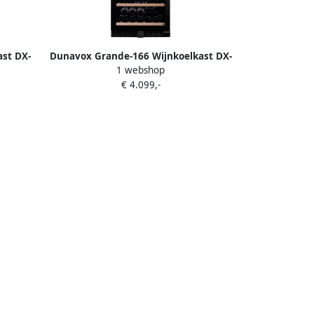
st DX-
Dunavox Grande-166 Wijnkoelkast DX-
1 webshop
r RAL
166.428DMBK 2 Zones Mat Zwart Mat
€ 4.099,-
Zwart