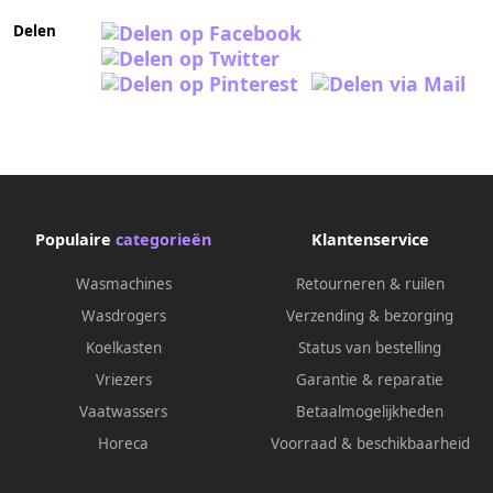
Delen
Populaire
categorieën
Klantenservice
Wasmachines
Retourneren & ruilen
Wasdrogers
Verzending & bezorging
Koelkasten
Status van bestelling
Vriezers
Garantie & reparatie
Vaatwassers
Betaalmogelijkheden
Horeca
Voorraad & beschikbaarheid