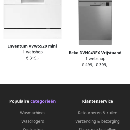
Inventum VVW5520 mini
1 webshop
vaatwasser 6 couverts 44 cm
Beko DVN043EX Vrijstaand
€ 319,-
hoog Bestekmand 6
1 webshop
vrijstaande vaatwasser
programma s Startuitstel
€ 499,-
€ 399,-
Energielabel D Vrijstaand Wit
Populaire
categorieën
Klantenservice
Wasmachines
Retourneren & ruilen
Wasdrogers
Verzending & bezorging
Koelkasten
Status van bestelling