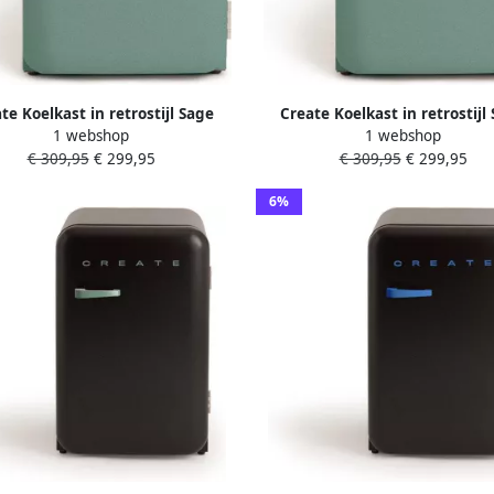
te Koelkast in retrostijl Sage
Create Koelkast in retrostijl
1 webshop
1 webshop
at Roségoud FRIDGE RETRO 48L
Handvat Zand FRIDGE RETRO
€ 309,95
€ 299,95
€ 309,95
€ 299,95
6%