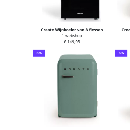
Create Wijnkoeler van 8 flessen
Crea
1 webshop
WINECOOLER S
Handv
€ 149,95
6%
6%