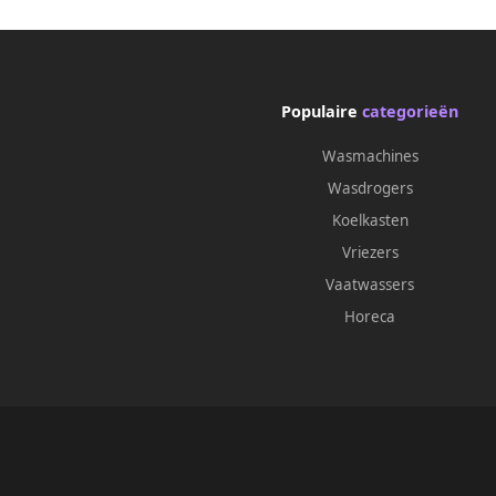
Populaire
categorieën
Wasmachines
Wasdrogers
Koelkasten
Vriezers
Vaatwassers
Horeca