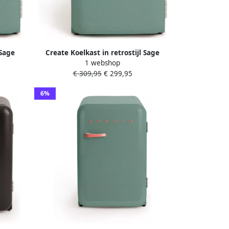
 Sage
Create Koelkast in retrostijl Sage
1 webshop
 48L
Handvat Gebroken wit FRIDGE RETRO
€ 309,95
€ 299,95
48L
6%