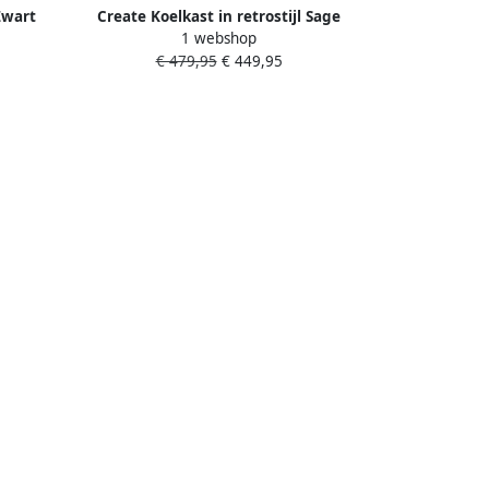
Zwart
Create Koelkast in retrostijl Sage
1 webshop
 RETRO
Handvat Terracotta FRIDGE RETRO
€ 479,95
€ 449,95
107L