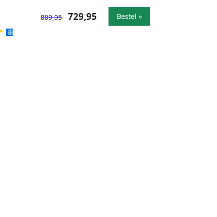
729,95
Bestel »
809,95