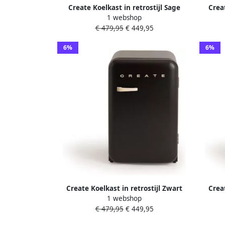
Create Koelkast in retrostijl Sage
Creat
1 webshop
Handvat Zwart FRIDGE RETRO 107L
Hand
€ 479,95
€ 449,95
6%
6%
Create Koelkast in retrostijl Zwart
Creat
1 webshop
Handvat Zand FRIDGE RETRO 107L
Handv
€ 479,95
€ 449,95