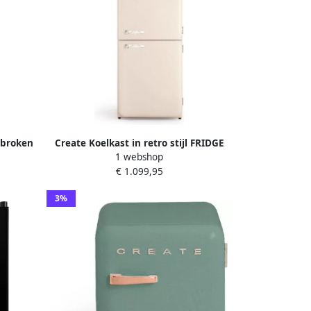
Gebroken
Create Koelkast in retro stijl FRIDGE
1 webshop
 401 L
RETRO COMBI 401 L
€ 1.099,95
3%