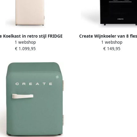
e Koelkast in retro stijl FRIDGE
Create Wijnkoeler van 8 fle
1 webshop
1 webshop
RETRO COMBI 401 L
WINECOOLER S
€ 1.099,95
€ 149,95