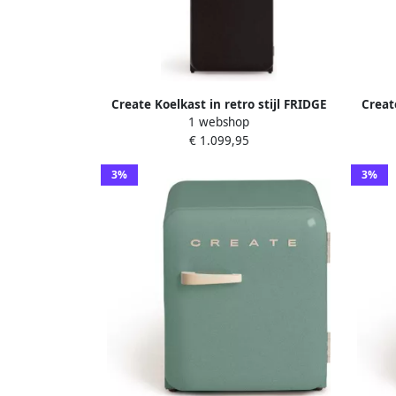
Create Koelkast in retro stijl FRIDGE
Creat
1 webshop
RETRO COMBI 401 L
€ 1.099,95
3%
3%