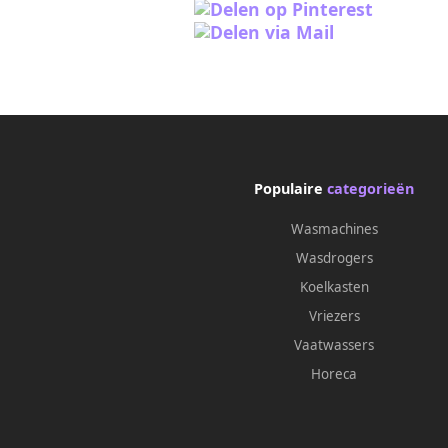
Populaire
categorieën
Wasmachines
Wasdrogers
Koelkasten
Vriezers
Vaatwassers
Horeca