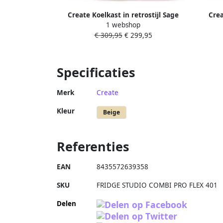
Create Koelkast in retrostijl Sage
Crea
1 webshop
Handvat Zand FRIDGE RETRO 48L
Handv
€ 309,95
€ 299,95
Specificaties
Merk
Create
Kleur
Beige
Referenties
EAN
8435572639358
SKU
FRIDGE STUDIO COMBI PRO FLEX 401
Delen