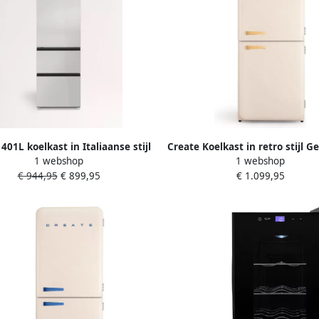
401L koelkast in Italiaanse stijl
Create Koelkast in retro stijl 
1 webshop
1 webshop
Perfect Fit Space Pro en Care+
wit Hout FRIDGE RETRO COMBI
€ 944,95
€ 899,95
€ 1.099,95
rij staal FRIDGE STUDIO COMBI
PRO FLEX 401