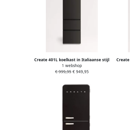
Create 401L koelkast in Italiaanse stijl
Create 
1 webshop
met Perfect Fit Space Pro en Care+
met 
€ 999,95
€ 949,95
Zwart FRIDGE STUDIO COMBI PRO FLEX
Roestv
401