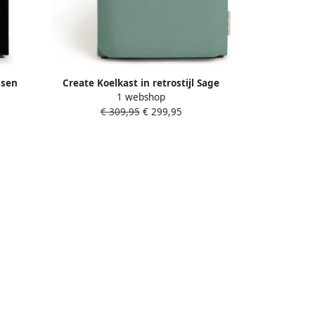
ssen
Create Koelkast in retrostijl Sage
1 webshop
Handvat Roségoud FRIDGE RETRO 48L
€ 309,95
€ 299,95