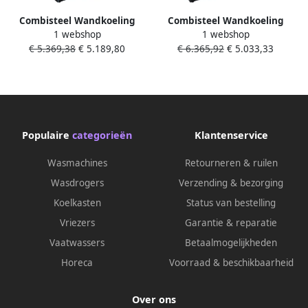
Combisteel Wandkoeling
Combisteel Wandkoeling
1 webshop
1 webshop
Jamie Zwart +2°C +8°C
JAMIE Zwart +2°C +4°C
€ 5.369,38
€ 5.189,80
€ 6.365,92
€ 5.033,33
Geforceerd Nachtgordijn
Geforceerd Klapdeuren
1510x665x1920mm
1935x665x1920mm
Populaire
categorieën
Klantenservice
Wasmachines
Retourneren & ruilen
Wasdrogers
Verzending & bezorging
Koelkasten
Status van bestelling
Vriezers
Garantie & reparatie
Vaatwassers
Betaalmogelijkheden
Horeca
Voorraad & beschikbaarheid
Over ons